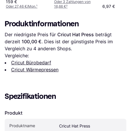
159 €
Oder 3 Zahlungen von
168 mm
25x30 cm Blau
6,97 €
Oder 27,46 €/Mon.
¹
16,66 €
²
Produktinformationen
Der niedrigste Preis für 
Cricut Hat Press
 beträgt 
derzeit 
100,00 €
. Dies ist der günstigste Preis im 
Vergleich zu 
4
 anderen Shops.
Vergleiche:
Cricut Bürobedarf
Cricut Wärmepressen
Spezifikationen
Produkt
Produktname
Cricut Hat Press