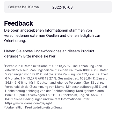
Gelistet bei Klarna
2022-10-03
Feedback
Die oben angegebenen Informationen stammen von 
verschiedenen externen Quellen und dienen lediglich zur 
Orientierung.

Haben Sie etwas Ungewöhnliches an diesem Produkt 
gefunden? Bitte 
melde sie hier
.
¹
Bezahle in 6 Raten mit Klarna, * APR 13,27 %. Eine Anzahlung kann
erforderlich sein. Zahlungsbeispiel für einen Kauf von 1000 € in 6 Raten:
5 Zahlungen von 172,81€ und die letzte Zahlung von 172,79 €. Laufzeit:
6 Monate. TIN 13,27% APR 13,27 %. Gesamtbetrag: 1036,84 €. Zinsen:
36,84 €. Gilt nur für in Deutschland lebende Personen über 18 Jahre.
Vorbehaltlich der Zustimmung von Klarna. Mindestkaufbetrag 25 € und
Höchstbetrag abhängig von der Bonitätsprüfung. Kreditgeber: Klarna
Bank AB (publ), Sveavägen 46, 111 34 Stockholm, Reg. Nr.: 556737-
0431. Siehe Bedingungen und weitere Informationen unter
https://www.klarna.com/de/agb/
.
²
Vorbehaltlich Kreditwürdigkeitsprüfung.