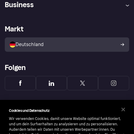
Hilfe
Beschwerden
Business
Einloggen
Sicher shoppen mit Klarna
Händlersupport
Entwicklerseite
Mit Klarna einkaufen
Festgeld
Händlerportal
Betriebsstatus
Markt
Klarna App
Datenschutzeinstellungen
Mit Klarna verkaufen
Plattformen und Partner
Shops entdecken
Dein Widerrufsrecht
Deutschland
Käuferschutzrichtlinie
Folgen
Cookies und Datenschutz
Wir verwenden Cookies, damit unsere Website optimal funktioniert,
und um dein Surfverhalten zu analysieren und zu personalisieren.
Außerdem teilen wir Daten mit unseren Werbepartner:innen. Du