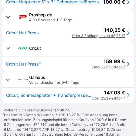
100,00 €
Cricut Hutpresse 5" x 3" Gebogene Heißpresse für Hut- und Mützenprojekte – Zur Verwendung mit HTV-Folie, Infusible Ink und Sublimation bis zu 400°F
Proshop.de
4,99 € Versand
,
1–3 Tage
140,25 €
Cricut Hat Press
Oder 3 Zahlungen von 46,75 €
¹
Cricut
159,99 €
Cricut Hat Press™
Oder 27,65 €/Mon.
²
Galaxus
Versandkostenfrei
,
9–14 Tage
147,03 €
Cricut, Schneideplotter + Transferpresse, Hat Press
Oder 25,39 €/Mon.
²
¹
Vorbehaltlich Kreditwürdigkeitsprüfung.
²
Bezahle in 6 Raten mit Klarna, * APR 13,27 %. Eine Anzahlung kann
erforderlich sein. Zahlungsbeispiel für einen Kauf von 1000 € in 6 Raten:
5 Zahlungen von 172,81€ und die letzte Zahlung von 172,79 €. Laufzeit:
6 Monate. TIN 13,27% APR 13,27 %. Gesamtbetrag: 1036,84 €. Zinsen:
36,84 €. Gilt nur für in Deutschland lebende Personen über 18 Jahre.