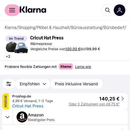
Für Shopper
Für Händler
Klarna
/
Shopping
/
Möbel & Haushalt
/
Büroausstattung
/
Bürobedarf
/
W
Cricut Hat Press
Im Trend
Wärmepresse
Vergleiche Preise von
100,00 €
bis
199,99 €
+
2
Probiere flexible Zahlungen mit
Lerne wie
Empfohlen
Preis inklusive Versand
Proshop.de
ANZEIGE
140,25 €
4,99 € Versand
,
1–3 Tage
Oder 3 Zahlungen von 46,75 €
¹
Cricut Hat Press
Amazon
Niedrigster Preis