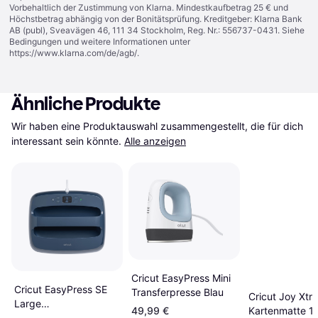
Vorbehaltlich der Zustimmung von Klarna. Mindestkaufbetrag 25 € und
Höchstbetrag abhängig von der Bonitätsprüfung. Kreditgeber: Klarna Bank
AB (publ), Sveavägen 46, 111 34 Stockholm, Reg. Nr.: 556737-0431. Siehe
Bedingungen und weitere Informationen unter
https://www.klarna.com/de/agb/
.
Ähnliche Produkte
Wir haben eine Produktauswahl zusammengestellt, die für dich 
interessant sein könnte.
Alle anzeigen
Cricut EasyPress Mini
Cricut EasyPress SE
Transferpresse Blau
Cricut Joy Xtra
Large
Kartenmatte 1
49,99 €
Hitzeschutzmatte