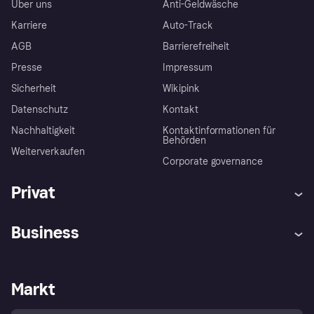
Über uns
Anti-Geldwäsche
Karriere
Auto-Track
AGB
Barrierefreiheit
Presse
Impressum
Sicherheit
Wikipink
Datenschutz
Kontakt
Nachhaltigkeit
Kontaktinformationen für
Behörden
Weiterverkaufen
Corporate governance
Privat
Hilfe
Beschwerden
Business
Einloggen
Sicher shoppen mit Klarna
Händlersupport
Entwicklerseite
Mit Klarna einkaufen
Festgeld
Händlerportal
Betriebsstatus
Markt
Klarna App
Datenschutzeinstellungen
Mit Klarna verkaufen
Plattformen und Partner
Shops entdecken
Dein Widerrufsrecht