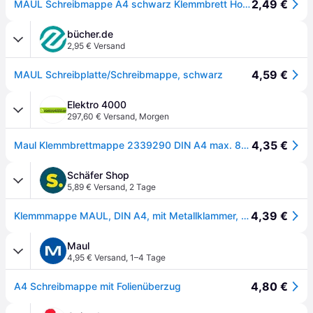
2,49 €
MAUL Schreibmappe A4 schwarz Klemmbrett Hochformat Tasche Stifteschlaufe
bücher.de
2,95 € Versand
4,59 €
MAUL Schreibplatte/Schreibmappe, schwarz
Elektro 4000
297,60 € Versand
,
Morgen
4,35 €
Maul Klemmbrettmappe 2339290 DIN A4 max. 8mm Karton/Folienüberzug sw 125670390
Schäfer Shop
5,89 € Versand
,
2 Tage
4,39 €
Klemmmappe MAUL, DIN A4, mit Metallklammer, Stiftehalter, 319 x 229 x 13 mm, Karton mit Folienüberzug, schwarz
Maul
4,95 € Versand
,
1–4 Tage
4,80 €
A4 Schreibmappe mit Folienüberzug