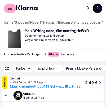
Für Shopper
Für Händler
Klarna
/
Shopping
/
Möbel & Haushalt
/
Büroausstattung
/
Bürobedarf
/
D
Maul Writing case, film coating HxWxD
Dokumentenhalter & Flipchart
Vergleiche Preise von
2,49 €
bis
5,97 €
Probiere flexible Zahlungen mit
Lerne wie
Farbe
Empfohlen
Preis inklusive Versand
Conrad
ANZEIGE
2,49 €
4,95 € Versand
,
1–3 Tage
Maul Klemmbrett 605113 Schwarz (B x H) 22.9 cm x 31.9 cm
Amazon
Niedrigster Preis