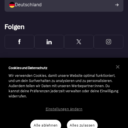
Deutschland
Käuferschutzrichtlinie
Folgen
Cookies und Datenschutz
Wir verwenden Cookies, damit unsere Website optimal funktioniert,
und um dein Surfverhalten zu analysieren und zu personalisieren.
Außerdem teilen wir Daten mit unseren Werbepartner:innen. Du
kannst deine Präferenzen jederzeit verwalten oder deine Einwilligung
widerrufen.
Einstellungen ändern
Copyright © 2005-2026 Klarna Bank AB (publ). Headquarters: Stockholm, Sweden. All
rights reserved. Klarna Bank AB (publ). Sveavägen 46, 111 34 Stockholm. Organization
number: 556737-0431
Alle ablehnen
Alles zulassen