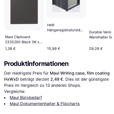
Helit
Hängeregistraturständer
Durable Vario W
Ku.-Gestell
Maul Clipboard
Wandhalter Set
f.ca.40Mappen A4
2335290 Black (W x
H) 229 mm x 319 mm
1,38 €
15,99 €
29,28 €
Produktinformationen
Der niedrigste Preis für 
Maul Writing case, film coating 
HxWxD
 beträgt derzeit 
2,49 €
. Dies ist der günstigste 
Preis im Vergleich zu 
13
 anderen Shops.
Vergleiche:
Maul Bürobedarf
Maul Dokumentenhalter & Flipcharts