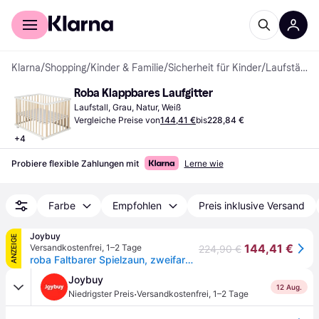
Für Shopper
Für Händler
Klarna
/
Shopping
/
Kinder & Familie
/
Sicherheit für Kinder
/
Laufställe
Roba Klappbares Laufgitter
Laufstall, Grau, Natur, Weiß
Vergleiche Preise von
144,41 €
bis
228,84 €
+
4
Probiere flexible Zahlungen mit
Lerne wie
Farbe
Empfohlen
Preis inklusive Versand
Joybuy
ANZEIGE
144,41 €
Versandkostenfrei
,
1–2 Tage
224,90 €
roba Faltbarer Spielzaun, zweifarbig, 75 x 100 cm, platzsparend, mit Rollen, Holz
Joybuy
12 Aug.
·
Niedrigster Preis
Versandkostenfrei
,
1–2 Tage