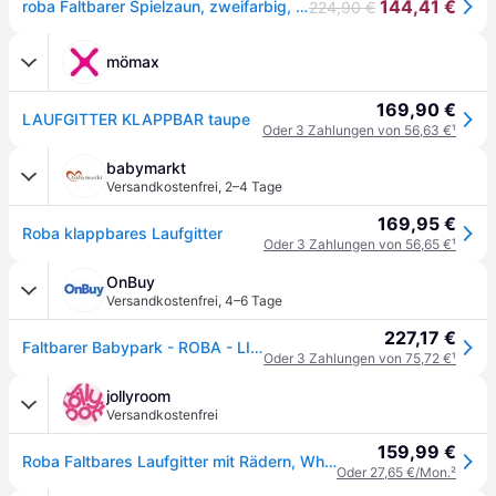
144,41 €
roba Faltbarer Spielzaun, zweifarbig, 75 x 100 cm, platzsparend, mit Rollen, Holz
224,90 €
mömax
169,90 €
LAUFGITTER KLAPPBAR taupe
Oder 3 Zahlungen von 56,63 €
¹
babymarkt
Versandkostenfrei
,
2–4 Tage
169,95 €
Roba klappbares Laufgitter
Oder 3 Zahlungen von 56,65 €
¹
OnBuy
Versandkostenfrei
,
4–6 Tage
227,17 €
Faltbarer Babypark - ROBA - LITTLE STARS - 75 x 100 cm - Höhenverstellbar - 4 Bremsräder - Lackiertes Holz in Grau Taupe - Sternmuster
Oder 3 Zahlungen von 75,72 €
¹
jollyroom
Versandkostenfrei
159,99 €
Roba Faltbares Laufgitter mit Rädern, White
Oder 27,65 €/Mon.
²