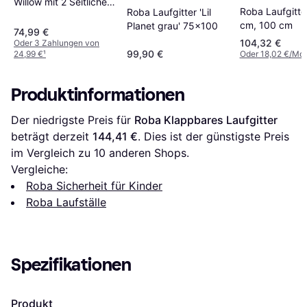
Willow mit 2 Seitlichen
Roba Laufgitte
Roba Laufgitter 'Lil
Eingängen großer
cm, 100 cm
Planet grau' 75x100
Spielraum inkl
74,99 €
Transporttasche 127 x
104,32 €
Oder 3 Zahlungen von
99,90 €
24,99 €
¹
Oder 18,02 €/Mon
187 cm
Produktinformationen
Der niedrigste Preis für 
Roba Klappbares Laufgitter
beträgt derzeit 
144,41 €
. Dies ist der günstigste Preis 
im Vergleich zu 
10
 anderen Shops.
Vergleiche:
Roba Sicherheit für Kinder
Roba Laufställe
Spezifikationen
Produkt