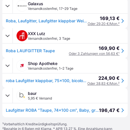
Galaxus
Versandkostenfrei
,
17–29 Tage
169,13 €
Roba, Laufgitter, Laufgitter klappbar Weiss 75 x 100 cm (MDF, Mischholz, 100 x 75 x 72.50cm)
Oder 29,20 €/Mon.
²
XXX Lutz
Versandkostenfrei
,
3 Tage
169,90 €
Roba LAUFGITTER Taupe
Oder 3 Zahlungen von 56,63 €
¹
Shop Apotheke
Versandkostenfrei
,
1–2 Tage
224,90 €
roba Laufgitter klappbar, 75x100, bicolor 1 St
Oder 38,83 €/Mon.
²
baur
5,95 € Versand
196,47 €
Laufgitter ROBA "Taupe, 74x100 cm", Baby, grau (taupe), Laufställe Laufgitter, mit Folienboden
¹
Vorbehaltlich Kreditwürdigkeitsprüfung.
²
Bezahle in 6 Raten mit Klarna, * APR 13,27 %. Eine Anzahlung kann