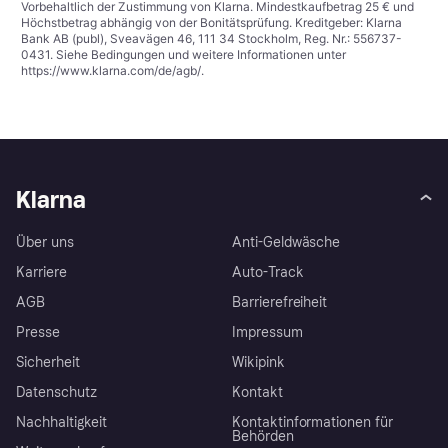
Vorbehaltlich der Zustimmung von Klarna. Mindestkaufbetrag 25 € und
Höchstbetrag abhängig von der Bonitätsprüfung. Kreditgeber: Klarna
Bank AB (publ), Sveavägen 46, 111 34 Stockholm, Reg. Nr.: 556737-
0431. Siehe Bedingungen und weitere Informationen unter
https://www.klarna.com/de/agb/
.
Klarna
Über uns
Anti-Geldwäsche
Karriere
Auto-Track
AGB
Barrierefreiheit
Presse
Impressum
Sicherheit
Wikipink
Datenschutz
Kontakt
Nachhaltigkeit
Kontaktinformationen für
Behörden