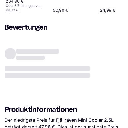
264,90 €
Polyester Blau
Oder 3 Zahlungen von
52,90 €
24,99 €
88,30 €
¹
5018377
Bewertungen
Produktinformationen
Der niedrigste Preis für 
Fjällräven Mini Cooler 2.5L
beträgt derzeit 
47,96 €
. Dies ist der günstigste Preis 