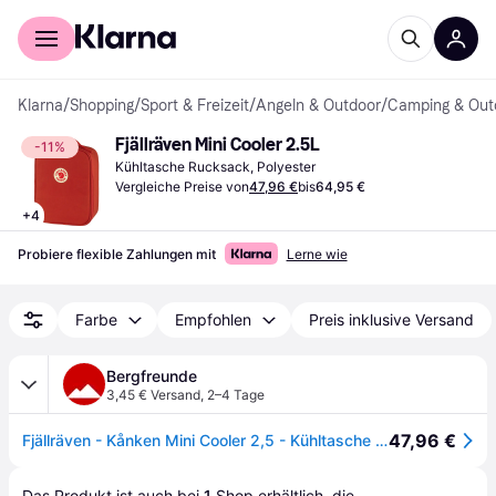
Für Shopper
Für Händler
Klarna
/
Shopping
/
Sport & Freizeit
/
Angeln & Outdoor
/
Camping & Out
Fjällräven Mini Cooler 2.5L
-11%
Kühltasche Rucksack, Polyester
Vergleiche Preise von
47,96 €
bis
64,95 €
+
4
Probiere flexible Zahlungen mit
Lerne wie
Farbe
Empfohlen
Preis inklusive Versand
Bergfreunde
3,45 € Versand
,
2–4 Tage
47,96 €
Fjällräven - Kånken Mini Cooler 2,5 - Kühltasche Gr 2,5 l türkis
Das Produkt ist auch bei 
1
Shop
 erhältlich, die 