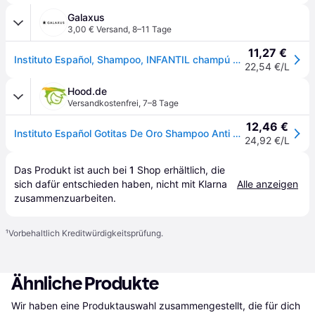
Galaxus
3,00 € Versand
,
8–11 Tage
11,27 €
Instituto Español, Shampoo, INFANTIL champú prevención piojos 500 ml (Flüssiges Shampoo, 500ml)
22,54 €/L
Hood.de
Versandkostenfrei
,
7–8 Tage
12,46 €
Instituto Español Gotitas De Oro Shampoo Anti Läuse 500ml
24,92 €/L
Das Produkt ist auch bei 
1
Shop
 erhältlich, die 
sich dafür entschieden haben, nicht mit Klarna 
Alle anzeigen
zusammenzuarbeiten.
¹
Vorbehaltlich Kreditwürdigkeitsprüfung.
Ähnliche Produkte
Wir haben eine Produktauswahl zusammengestellt, die für dich 