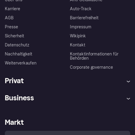
Karriere
Auto-Track
AGB
Barrierefreiheit
Presse
Impressum
Sicherheit
Wikipink
Datenschutz
Kontakt
Nachhaltigkeit
Kontaktinformationen für
Behörden
Weiterverkaufen
Corporate governance
Privat
Hilfe
Beschwerden
Business
Einloggen
Sicher shoppen mit Klarna
Händlersupport
Entwicklerseite
Mit Klarna einkaufen
Festgeld
Händlerportal
Betriebsstatus
Markt
Klarna App
Datenschutzeinstellungen
Mit Klarna verkaufen
Plattformen und Partner
Shops entdecken
Dein Widerrufsrecht