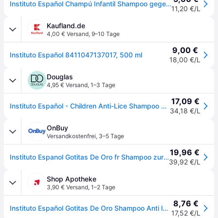
Instituto Español Champú Infantil Shampoo gegen Läuse 500 ml
11,20 €/L
Kaufland.de
4,00 € Versand
,
9–10 Tage
9,00 €
Instituto Español 8411047137017, 500 ml
18,00 €/L
Douglas
4,95 € Versand
,
1–3 Tage
17,09 €
Instituto Español - Children Anti-Lice Shampoo 500 ml (34.18 € / 1 l)
34,18 €/L
OnBuy
Versandkostenfrei
,
3–5 Tage
19,96 €
Instituto Espanol Gotitas De Oro fr Shampoo zur Kopflausprvention
39,92 €/L
Shop Apotheke
3,90 € Versand
,
1–2 Tage
8,76 €
Instituto Español Gotitas De Oro Shampoo Anti läuse 0,5 l Liquidum
17,52 €/L