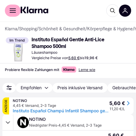
Für Shopper
Für Händler
Klarna
/
Shopping
/
Schönheit & Gesundheit
/
Körperpflege & Hygiene
/
Instituto Español Gentle Anti-Lice 
Im Trend
Shampoo 500ml
Läuseshampoo
Vergleiche Preise von
5,60 €
bis
19,96 €
Probiere flexible Zahlungen mit
Lerne wie
Empfohlen
Preis inklusive Versand
Gebrauchte
NOTINO
ANZEIGE
5,60 €
4,45 € Versand
,
2–3 Tage
11,20 €/L
Instituto Español Champú Infantil Shampoo gegen Läuse 500 ml
NOTINO
·
Niedrigster Preis
4,45 € Versand
,
2–3 Tage
5,60 €