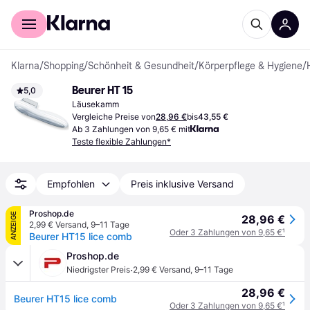
Für Shopper
Für Händler
Klarna
/
Shopping
/
Schönheit & Gesundheit
/
Körperpflege & Hygiene
/
Beurer HT 15
5,0
Läusekamm
Vergleiche Preise von
28,96 €
bis
43,55 €
Ab 3 Zahlungen von 9,65 € mit
Teste flexible Zahlungen*
Empfohlen
Preis inklusive Versand
Proshop.de
ANZEIGE
28,96 €
2,99 € Versand
,
9–11 Tage
Oder 3 Zahlungen von 9,65 €
¹
Beurer HT15 lice comb
Proshop.de
·
Niedrigster Preis
2,99 € Versand
,
9–11 Tage
28,96 €
Beurer HT15 lice comb
Oder 3 Zahlungen von 9,65 €
¹