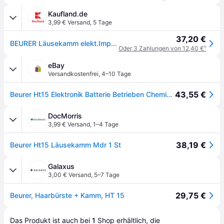
Kaufland.de
3,99 € Versand
,
5 Tage
37,20 €
BEURER Läusekamm elekt.Impulse zur Entf. von Läusen u. Nissen si HT 15
Oder 3 Zahlungen von 12,40 €
¹
eBay
Versandkostenfrei
,
4–10 Tage
43,55 €
Beurer Ht15 Elektronik Batterie Betrieben Chemiekalienfrei Kopfläuse Kamm
DocMorris
3,99 € Versand
,
1–4 Tage
38,19 €
Beurer Ht15 Läusekamm Mdr 1 St
Galaxus
3,00 € Versand
,
5–7 Tage
29,75 €
Beurer, Haarbürste + Kamm, HT 15
Das Produkt ist auch bei 
1
Shop
 erhältlich, die 