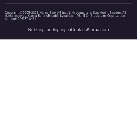
Copyright © 2005-2026 Klarna Bank AB (publ). Headquarters: Stockholm, Sweden. All
rights reserved. Klarna Bank AB (publ). Sveavägen 46, 111 34 Stockholm. Organization
number: 556737-0431
Nutzungsbedingungen
Cookies
Klarna.com