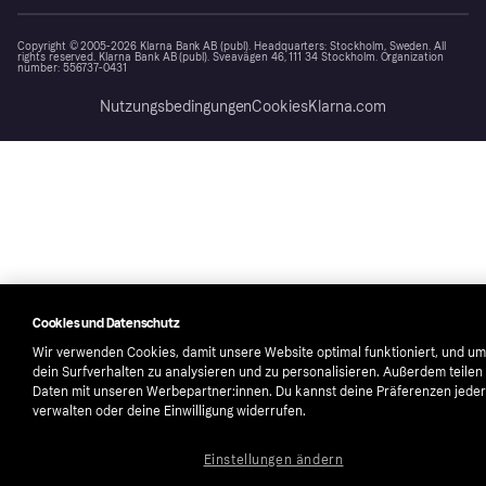
Copyright © 2005-2026 Klarna Bank AB (publ). Headquarters: Stockholm, Sweden. All
rights reserved. Klarna Bank AB (publ). Sveavägen 46, 111 34 Stockholm. Organization
number: 556737-0431
Nutzungsbedingungen
Cookies
Klarna.com
Cookies und Datenschutz
Wir verwenden Cookies, damit unsere Website optimal funktioniert, und um
dein Surfverhalten zu analysieren und zu personalisieren. Außerdem teilen
Daten mit unseren Werbepartner:innen. Du kannst deine Präferenzen jeder
verwalten oder deine Einwilligung widerrufen.
Einstellungen ändern