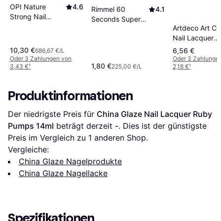
OPI Nature
4.6
Rimmel 60
4.1
Strong Nail
Seconds Super
Polish Raisin
Artdeco Art Co
Shine Nail Polish
Your Voice 15ml
Nail Lacquer
Double Decker
Nagellack 10 m
Red 8ml
10,30 €
6,56 €
686,67 €/L
Oder 3 Zahlungen von
Oder 3 Zahlunge
1,80 €
3,43 €
¹
225,00 €/L
2,18 €
¹
Produktinformationen
Der niedrigste Preis für 
China Glaze Nail Lacquer Ruby 
Pumps 14ml
 beträgt derzeit 
-
. Dies ist der günstigste 
Preis im Vergleich zu 1 anderen Shop.
Vergleiche:
China Glaze Nagelprodukte
China Glaze Nagellacke
Spezifikationen