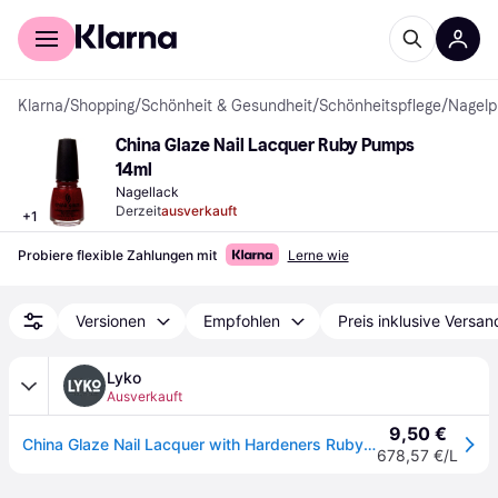
Für Shopper
Für Händler
Klarna
/
Shopping
/
Schönheit & Gesundheit
/
Schönheitspflege
/
Nagelp
China Glaze Nail Lacquer Ruby Pumps 
14ml
Nagellack
Derzeit
ausverkauft
+
1
Probiere flexible Zahlungen mit
Lerne wie
Versionen
Empfohlen
Preis inklusive Versan
Lyko
Ausverkauft
9,50 €
China Glaze Nail Lacquer with Hardeners Ruby Pumps
678,57 €/L