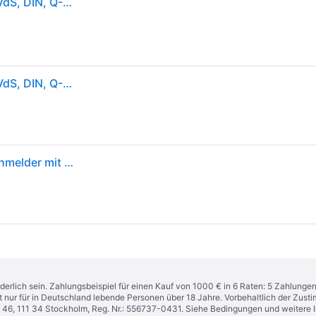
Ei Electronics Rauchmelder Ei650 10 Jahresmelder VdS, DIN, Q-Label zertifiziert
Ei Electronics Rauchmelder Ei650 10 Jahresmelder VdS, DIN, Q-Label zertifiziert
Ei Electronics Ei650 Rauchmelder - 10-Jahres-Rauchmelder mit Lithiumbatterie
derlich sein. Zahlungsbeispiel für einen Kauf von 1000 € in 6 Raten: 5 Zahlunge
t nur für in Deutschland lebende Personen über 18 Jahre. Vorbehaltlich der Zu
n 46, 111 34 Stockholm, Reg. Nr.: 556737-0431. Siehe Bedingungen und weitere 