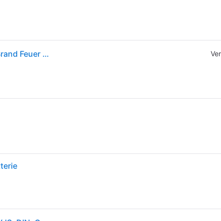
Fotoelektronischer Rauchmelder Ra260 Pentatech Brand Feuer Wärme Detektor Melder
Ver
terie