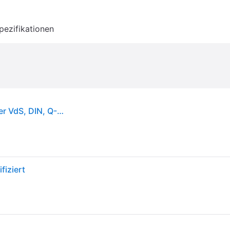
pezifikationen
Ei Electronics Rauchmelder Ei650 10 Jahresmelder VdS, DIN, Q-Label zertifiziert
fiziert