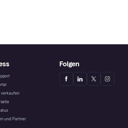
ess
Folgen
pport
rtal
a verkaufen
rseite
tatus
en und Partner