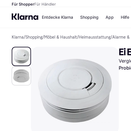
Für Shopper
Für Händler
Entdecke Klarna
Shopping
App
Hilfe
Klarna
/
Shopping
/
Möbel & Haushalt
/
Heimausstattung
/
Alarme & 
Zahlungsmethoden
Shops
Zahlungsmethoden
Kaufla
Ei 
Sofort bezahlen
eBay
Bezahle in 3
Temu
Vergl
Teilzahlungen
Samsu
Bezahle in bis zu 30
SHEIN
Probi
Tagen
Ratenzahlung
Alle Shops