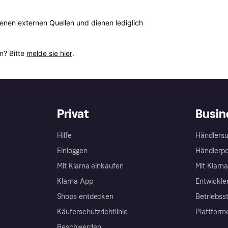
en externen Quellen und dienen lediglich 
? Bitte 
melde sie hier
.
Privat
Busin
Hilfe
Händlersu
Einloggen
Händlerpo
Mit Klarna einkaufen
Mit Klarn
Klarna App
Entwickle
Shops entdecken
Betriebss
Käuferschutzrichtlinie
Plattform
Beschwerden