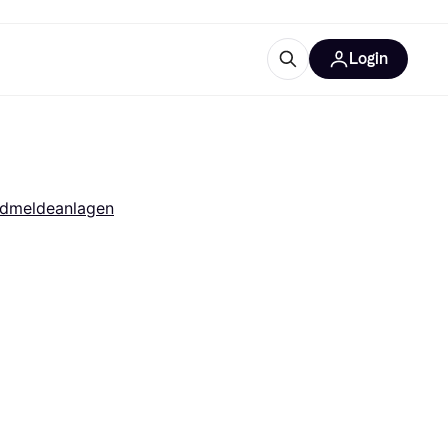
Login
Weitere Informationen
sstattung
M
Was ist Klarna?
Artikel
ndmeldeanlagen
tegorien