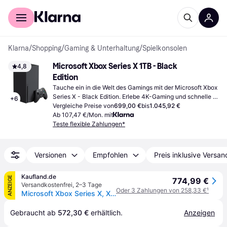
Für Shopper
Für Händler
Klarna
/
Shopping
/
Gaming & Unterhaltung
/
Spielkonsolen
Microsoft Xbox Series X 1TB - Black 
4,8
Edition
Tauche ein in die Welt des Gamings mit der Microsoft Xbox 
Series X - Black Edition. Erlebe 4K-Gaming und schnelle 
+
6
Ladezeiten dank der effizienten Hardware.
Vergleiche Preise von
699,00 €
bis
1.045,92 €
Ab 107,47 €/Mon. mit
Teste flexible Zahlungen*
Versionen
Empfohlen
Preis inklusive Versan
Kaufland.de
ANZEIGE
774,99 €
Versandkostenfrei
,
2–3 Tage
Oder 3 Zahlungen von 258,33 €
¹
Microsoft Xbox Series X, Xbox Series X, Schwarz, 16384 MB, GDDR6, AMD, AMD Ryzen Zen 2
Gebraucht ab 
572,30 €
 erhältlich.
Anzeigen