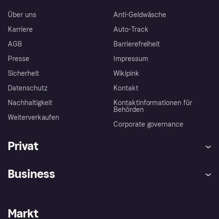
Über uns
Anti-Geldwäsche
Karriere
Auto-Track
AGB
Barrierefreiheit
Presse
Impressum
Sicherheit
Wikipink
Datenschutz
Kontakt
Nachhaltigkeit
Kontaktinformationen für
Behörden
Weiterverkaufen
Corporate governance
Privat
Hilfe
Beschwerden
Business
Einloggen
Sicher shoppen mit Klarna
Händlersupport
Entwicklerseite
Mit Klarna einkaufen
Festgeld
Händlerportal
Betriebsstatus
Markt
Klarna App
Datenschutzeinstellungen