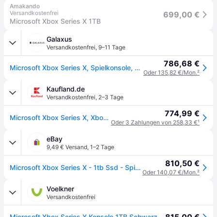
Amakando
Versandkostenfrei
699,00 €
Microsoft Xbox Series X 1TB
Galaxus
Versandkostenfrei
,
9–11 Tage
786,68 €
Microsoft Xbox Series X, Spielkonsole, Schwarz
Oder 135,82 €/Mon.
²
Kaufland.de
Versandkostenfrei
,
2–3 Tage
774,99 €
Microsoft Xbox Series X, Xbox Series X, Schwarz, 16384 MB, GDDR6, AMD, AMD Ryzen Zen 2
Oder 3 Zahlungen von 258,33 €
¹
eBay
9,49 € Versand
,
1–2 Tage
810,50 €
Microsoft Xbox Series X - 1tb Ssd - Spielekonsole - Schwarz - Black
Oder 140,07 €/Mon.
²
Voelkner
Versandkostenfrei
Microsoft Xbox Series X Konsole 1TB Schwarz