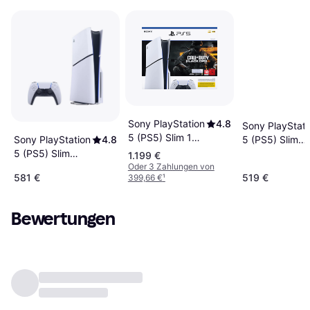
Sony PlayStation
4.8
Sony PlayStati
5 (PS5) Slim 1
5 (PS5) Slim
Sony PlayStation
4.8
TB Disc - Call of
Digital Edition
5 (PS5) Slim
1.199 €
Duty Black Ops
Oder 3 Zahlungen von
(2023)
Standard Disc
581 €
519 €
399,66 €
¹
6 Bundle Edition
Edition
Bewertungen