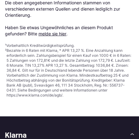
Die oben angegebenen Informationen stammen von 
verschiedenen externen Quellen und dienen lediglich zur 
Orientierung.

Haben Sie etwas Ungewöhnliches an diesem Produkt 
gefunden? Bitte 
melde sie hier
.
¹
Vorbehaltlich Kreditwürdigkeitsprüfung.
²
Bezahle in 6 Raten mit Klarna, * APR 13,27 %. Eine Anzahlung kann
erforderlich sein. Zahlungsbeispiel für einen Kauf von 1000 € in 6 Raten:
5 Zahlungen von 172,81€ und die letzte Zahlung von 172,79 €. Laufzeit:
6 Monate. TIN 13,27% APR 13,27 %. Gesamtbetrag: 1036,84 €. Zinsen:
36,84 €. Gilt nur für in Deutschland lebende Personen über 18 Jahre.
Vorbehaltlich der Zustimmung von Klarna. Mindestkaufbetrag 25 € und
Höchstbetrag abhängig von der Bonitätsprüfung. Kreditgeber: Klarna
Bank AB (publ), Sveavägen 46, 111 34 Stockholm, Reg. Nr.: 556737-
0431. Siehe Bedingungen und weitere Informationen unter
https://www.klarna.com/de/agb/
.
Klarna