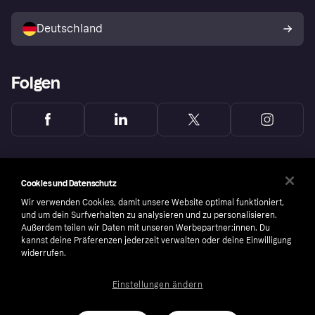
Mit Klarna verkaufen
Plattformen und Partner
Shops entdecken
Dein Widerrufsrecht
Deutschland
Käuferschutzrichtlinie
Folgen
Cookies und Datenschutz
Wir verwenden Cookies, damit unsere Website optimal funktioniert,
und um dein Surfverhalten zu analysieren und zu personalisieren.
Außerdem teilen wir Daten mit unseren Werbepartner:innen. Du
kannst deine Präferenzen jederzeit verwalten oder deine Einwilligung
widerrufen.
Einstellungen ändern
Copyright © 2005-2026 Klarna Bank AB (publ). Headquarters: Stockholm, Sweden. All
rights reserved. Klarna Bank AB (publ). Sveavägen 46, 111 34 Stockholm. Organization
number: 556737-0431