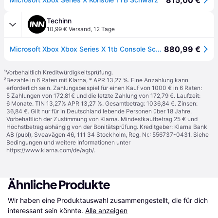
815,00 €
Techinn
10,99 € Versand
,
12 Tage
880,99 €
Microsoft Xbox Xbox Series X 1tb Console Schwarz PAL / EU Plug 220V
¹
Vorbehaltlich Kreditwürdigkeitsprüfung.
²
Bezahle in 6 Raten mit Klarna, * APR 13,27 %. Eine Anzahlung kann
erforderlich sein. Zahlungsbeispiel für einen Kauf von 1000 € in 6 Raten:
5 Zahlungen von 172,81€ und die letzte Zahlung von 172,79 €. Laufzeit:
6 Monate. TIN 13,27% APR 13,27 %. Gesamtbetrag: 1036,84 €. Zinsen:
36,84 €. Gilt nur für in Deutschland lebende Personen über 18 Jahre.
Vorbehaltlich der Zustimmung von Klarna. Mindestkaufbetrag 25 € und
Höchstbetrag abhängig von der Bonitätsprüfung. Kreditgeber: Klarna Bank
AB (publ), Sveavägen 46, 111 34 Stockholm, Reg. Nr.: 556737-0431. Siehe
Bedingungen und weitere Informationen unter
https://www.klarna.com/de/agb/
.
Ähnliche Produkte
Wir haben eine Produktauswahl zusammengestellt, die für dich 
interessant sein könnte.
Alle anzeigen