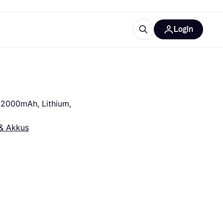
Login
Weitere Informationen
sstattung
M
Was ist Klarna?
Artikel
 2000mAh, Lithium, 
 & Akkus
tegorien