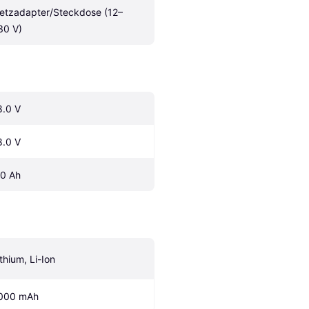
etzadapter/Steckdose (12–
30 V)
8.0 V
8.0 V
.0 Ah
ithium, Li-Ion
000 mAh