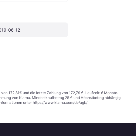
019-06-12
n von 172,81€ und die letzte Zahlung von 172,79 €. Laufzeit: 6 Monate.
stimmung von Klarna. Mindestkaufbetrag 25 € und Höchstbetrag abhängig
Informationen unter
https://www.klarna.com/de/agb/
.