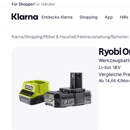
Für Shopper
Für Händler
Entdecke Klarna
Shopping
App
Hilfe
Klarna
/
Shopping
/
Möbel & Haushalt
/
Heimausstattung
/
Batterien
Zahlungsmethoden
Shops
Zahlungsmethoden
Kaufla
Ryobi O
Sofort bezahlen
eBay
Bezahle in 3
Temu
Werkzeugbatte
Teilzahlungen
Samsu
Bezahle in bis zu 30
SHEIN
Li-Ion 18V
Tagen
Vergleiche Pr
Ratenzahlung
Ab 14,66 €/Mon.
Alle Shops