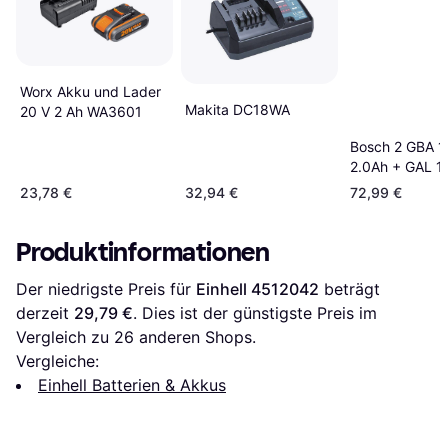
Worx Akku und Lader
Makita DC18WA
20 V 2 Ah WA3601
Bosch 2 GBA 1
2.0Ah + GAL 1
Professional
23,78 €
32,94 €
72,99 €
Produktinformationen
Der niedrigste Preis für 
Einhell 4512042
 beträgt 
derzeit 
29,79 €
. Dies ist der günstigste Preis im 
Vergleich zu 
26
 anderen Shops.
Vergleiche:
Einhell Batterien & Akkus