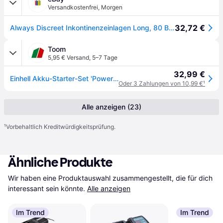
Versandkostenfrei
,
Morgen
32,72 €
Always Discreet Inkontinenzeinlagen Long, 80 Binden (4 X 20 Stück) Monatspaket
Toom
5,95 € Versand
,
5–7 Tage
32,99 €
Einhell Akku-Starter-Set 'Power X-Change' Ladegerät und Akku 18 V, 4,0 Ah
Oder 3 Zahlungen von 10,99 €
¹
Alle anzeigen (23)
¹
Vorbehaltlich Kreditwürdigkeitsprüfung.
Ähnliche Produkte
Wir haben eine Produktauswahl zusammengestellt, die für dich 
interessant sein könnte.
Alle anzeigen
Im Trend
Im Trend