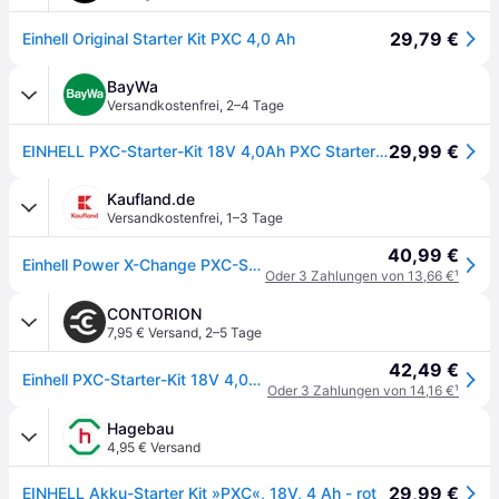
29,79 €
Einhell Original Starter Kit PXC 4,0 Ah
BayWa
Versandkostenfrei
,
2–4 Tage
29,99 €
EINHELL PXC-Starter-Kit 18V 4,0Ah PXC Starter Kit 1 inkl. Akku und Ladegerät
Kaufland.de
Versandkostenfrei
,
1–3 Tage
40,99 €
Einhell Power X-Change PXC-Starter-Kit 18V 4,0Ah PXC Starter Kit 1
Oder 3 Zahlungen von 13,66 €
¹
CONTORION
7,95 € Versand
,
2–5 Tage
42,49 €
Einhell PXC-Starter-Kit 18V 4,0Ah PXC Starter Kit
Oder 3 Zahlungen von 14,16 €
¹
Hagebau
4,95 € Versand
29,99 €
EINHELL Akku-Starter Kit »PXC«, 18V, 4 Ah - rot