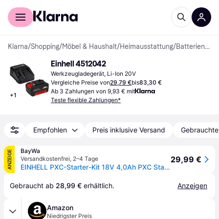
Für Shopper
Für Händler
Klarna
/
Shopping
/
Möbel & Haushalt
/
Heimausstattung
/
Batterien & Akkus
Einhell 4512042
Werkzeugladegerät, Li-Ion 20V
Vergleiche Preise von
29,79 €
bis
83,30 €
Ab 3 Zahlungen von 9,93 € mit
+
1
Teste flexible Zahlungen*
Empfohlen
Preis inklusive Versand
Gebrauchte
BayWa
ANZEIGE
29,99 €
Versandkostenfrei
,
2–4 Tage
EINHELL PXC-Starter-Kit 18V 4,0Ah PXC Starter Kit 1 inkl. Akku und Ladegerät
Gebraucht ab 
28,99 €
 erhältlich.
Anzeigen
Amazon
Niedrigster Preis