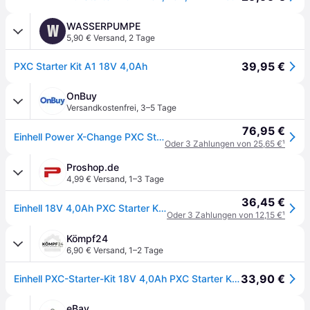
WASSERPUMPE
W
5,90 € Versand
,
2 Tage
39,95 €
PXC Starter Kit A1 18V 4,0Ah
OnBuy
Versandkostenfrei
,
3–5 Tage
76,95 €
Einhell Power X-Change PXC Starter Kit Akku &amp; Ladegerät 18V 4.0Ah LED Display
Oder 3 Zahlungen von 25,65 €
¹
Proshop.de
4,99 € Versand
,
1–3 Tage
36,45 €
Einhell 18V 4,0Ah PXC Starter Kit A1
Oder 3 Zahlungen von 12,15 €
¹
Kömpf24
6,90 € Versand
,
1–2 Tage
33,90 €
Einhell PXC-Starter-Kit 18V 4,0Ah PXC Starter Kit 1 4512042
eBay