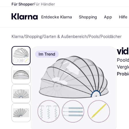
Für Shopper
Für Händler
Entdecke Klarna
Shopping
App
Hilfe
Klarna
/
Shopping
/
Garten & Außenbereich
/
Pools
/
Pooldächer
Zahlungsmethoden
Shops
Zahlungsmethoden
Kaufla
vi
Sofort bezahlen
eBay
Im Trend
Bezahle in 3
Temu
Pool
Teilzahlungen
Samsu
Bezahle in bis zu 30
SHEIN
Vergl
Tagen
Probi
Ratenzahlung
Alle Shops