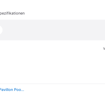
pezifikationen
V
vidaXL Pool-Kuppel 559x275cm Poolüberdachung Pavillon Pool Zelt Poolzubehör Überdachung Pool Dome Zubehör Schwimmbecken Poolzelt Poolkuppel