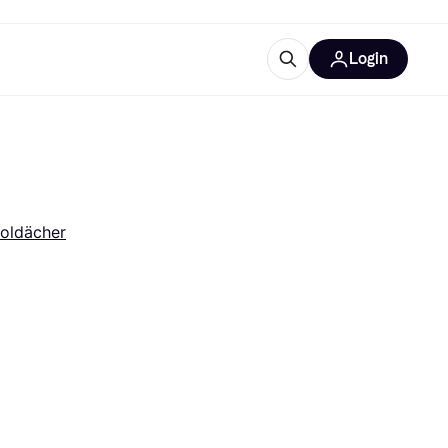
Login
Weitere Informationen
sstattung
M
Was ist Klarna?
Artikel
oldächer
tegorien