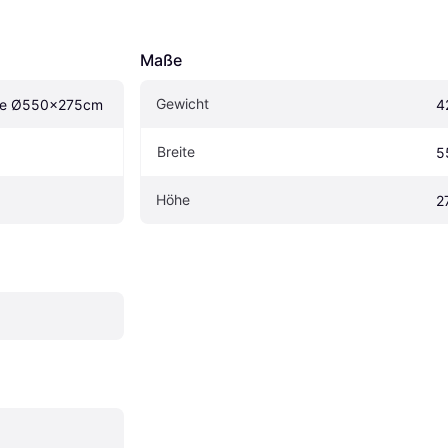
Maße
Gewicht
me Ø550x275cm
4
Breite
5
Höhe
2