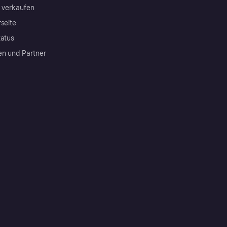
a verkaufen
rseite
tatus
en und Partner