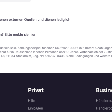
en externen Quellen und dienen lediglich 
? Bitte 
melde sie hier
.
derlich sein. Zahlungsbeispiel für einen Kauf von 1000 € in 6 Raten: 5 Zahlunge
t nur für in Deutschland lebende Personen über 18 Jahre. Vorbehaltlich der Zu
n 46, 111 34 Stockholm, Reg. Nr.: 556737-0431. Siehe Bedingungen und weitere 
Privat
Busin
Hilfe
Händlersu
Einloggen
Händlerpo