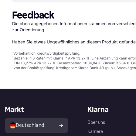
Feedback
Die oben angegebenen Informationen stammen von verschieden
zur Orientierung.

Haben Sie etwas Ungewöhnliches an diesem Produkt gefunden
¹
Vorbehaltlich Kreditwürdigkeitsprüfung.
²
Bezahle in 6 Raten mit Klarna, * APR 13,27 %. Eine Anzahlung kann erfor
TIN 13,27% APR 13,27 %. Gesamtbetrag: 1036,84 €. Zinsen: 36,84 €. Gil
von der Bonitätsprüfung. Kreditgeber: Klarna Bank AB (publ), Sveaväge
Markt
Klarna
Über uns
Deutschland
Karriere