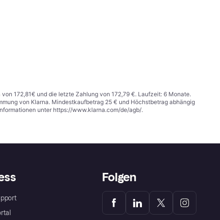
n von 172,81€ und die letzte Zahlung von 172,79 €. Laufzeit: 6 Monate.
stimmung von Klarna. Mindestkaufbetrag 25 € und Höchstbetrag abhängig
Informationen unter
https://www.klarna.com/de/agb/
.
ess
Folgen
pport
rtal