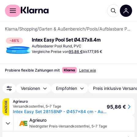
Für Shopper
Für Händler
Klarna
/
Shopping
/
Garten & Außenbereich
/
Pools
/
Aufblasbare Pools
Intex Easy Pool Set Ø4.57x8.4m
-46%
Aufblasbarer Pool Rund, PVC
Vergleiche Preise von
95,86 €
bis
177,95 €
Probiere flexible Zahlungen mit
Lerne wie
Versionen
Empfohlen
Preis inklusive Versan
Agrieuro
ANZEIGE
95,86 €
Versandkostenfrei
,
5–7 Tage
Intex Easy Set 28158NP - Ø457x84 cm - Aufblasbarer Pool + Filterpumpe
Agrieuro
·
Niedrigster Preis
Versandkostenfrei
,
5–7 Tage