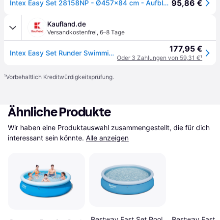
95,86 €
Intex Easy Set 28158NP - Ø457x84 cm - Aufblasbarer Pool + Filterpumpe
Kaufland.de
Versandkostenfrei
,
6–8 Tage
177,95 €
Intex Easy Set Runder Swimming Pool 457 x 84 cm 28156NP
Oder 3 Zahlungen von 59,31 €
¹
¹
Vorbehaltlich Kreditwürdigkeitsprüfung.
Ähnliche Produkte
Wir haben eine Produktauswahl zusammengestellt, die für dich 
interessant sein könnte.
Alle anzeigen
Bestway Fast Set Pool
Bestway Fast S