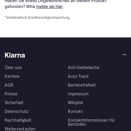
Haben Sie etwas Ungewöhnliches an diesem Produkt 
gefunden? Bitte 
melde sie hier
.
¹
Vorbehaltlich Kreditwürdigkeitsprüfung.
Klarna
Über uns
Anti-Geldwäsche
Karriere
Auto-Track
AGB
Barrierefreiheit
Presse
Impressum
Sicherheit
Wikipink
Datenschutz
Kontakt
Nachhaltigkeit
Kontaktinformationen für
Behörden
Weiterverkaufen