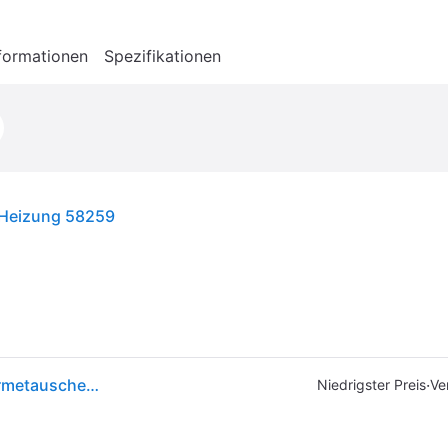
formationen
Spezifikationen
-Heizung 58259
Bestway Poolheizung Schwimmingpoolheizung Wärmetauscher 2800w 40°c 58259
·
Niedrigster Preis
Ve