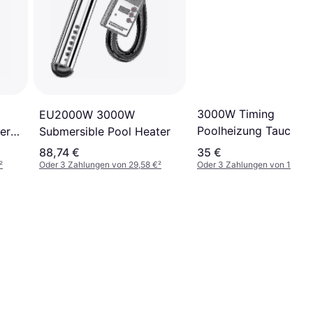
3000W Timing
EU2000W 3000W
Poolheizung Tauchsie
Submersible Pool Heater
er
Elektrischer Badewan
88,74 €
35 €
²
Oder 3 Zahlungen von 29,58 €
²
Oder 3 Zahlungen von 11,66 