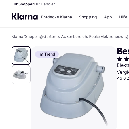
Für Shopper
Für Händler
Entdecke Klarna
Shopping
App
Hilfe
Klarna
/
Shopping
/
Garten & Außenbereich
/
Pools
/
Elektroheizung
Zahlungsmethoden
Shops
Zahlungsmethoden
Kaufla
Be
Sofort bezahlen
eBay
Im Trend
Bezahle in 3
Temu
Teilzahlungen
Samsu
Elekt
Bezahle in bis zu 30
SHEIN
Vergl
Tagen
Ratenzahlung
Ab 6 
Alle Shops