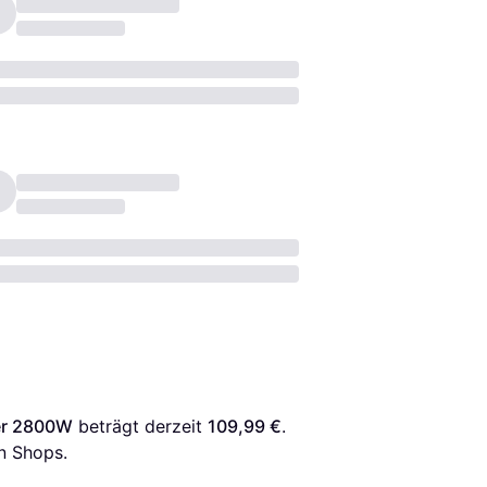
er 2800W
 beträgt derzeit 
109,99 €
. 
n Shops.