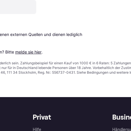
en externen Quellen und dienen lediglich 
? Bitte 
melde sie hier
.
derlich sein. Zahlungsbeispiel für einen Kauf von 1000 € in 6 Raten: 5 Zahlungen
t nur für in Deutschland lebende Personen über 18 Jahre. Vorbehaltlich der Zu
n 46, 111 34 Stockholm, Reg. Nr.: 556737-0431. Siehe Bedingungen und weitere 
Privat
Busin
Hilfe
Händlersu