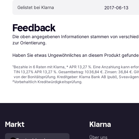
Gelistet bei Klarna
2017-06-13
Feedback
Die oben angegebenen Informationen stammen von verschieden
zur Orientierung.

Haben Sie etwas Ungewöhnliches an diesem Produkt gefunden
¹
Bezahle in 6 Raten mit Klarna, * APR 13,27 %. Eine Anzahlung kann erfor
TIN 13,27% APR 13,27 %. Gesamtbetrag: 1036,84 €. Zinsen: 36,84 €. Gil
von der Bonitätsprüfung. Kreditgeber: Klarna Bank AB (publ), Sveaväge
²
Vorbehaltlich Kreditwürdigkeitsprüfung.
Markt
Klarna
Über uns