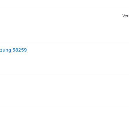
Ver
eizung 58259