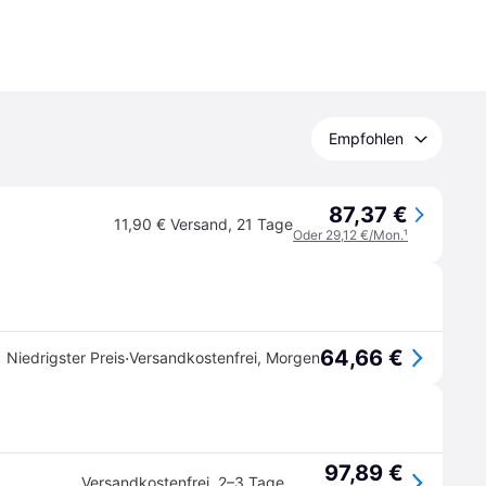
Empfohlen
87,37 €
11,90 € Versand
,
21 Tage
Oder 29,12 €/Mon.
¹
64,66 €
·
Niedrigster Preis
Versandkostenfrei
,
Morgen
97,89 €
Versandkostenfrei
,
2–3 Tage