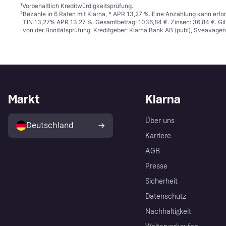
¹
Vorbehaltlich Kreditwürdigkeitsprüfung.
²
Bezahle in 6 Raten mit Klarna, * APR 13,27 %. Eine Anzahlung kann erfor
TIN 13,27% APR 13,27 %. Gesamtbetrag: 1036,84 €. Zinsen: 36,84 €. Gil
von der Bonitätsprüfung. Kreditgeber: Klarna Bank AB (publ), Sveaväge
Markt
Klarna
Über uns
Deutschland
Karriere
AGB
Presse
Sicherheit
Datenschutz
Nachhaltigkeit