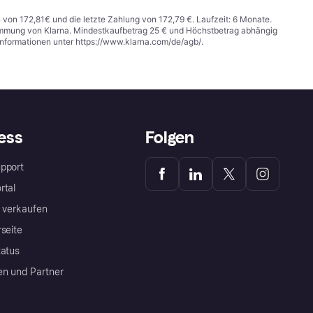
n von 172,81€ und die letzte Zahlung von 172,79 €. Laufzeit: 6 Monate.
stimmung von Klarna. Mindestkaufbetrag 25 € und Höchstbetrag abhängig
Informationen unter
https://www.klarna.com/de/agb/
.
ess
Folgen
pport
rtal
a verkaufen
rseite
tatus
en und Partner