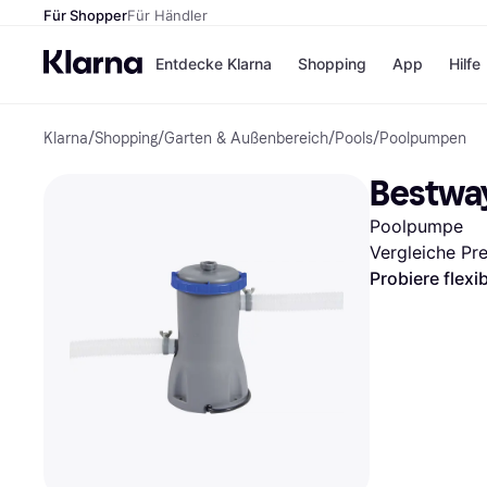
Für Shopper
Für Händler
Entdecke Klarna
Shopping
App
Hilfe
Klarna
/
Shopping
/
Garten & Außenbereich
/
Pools
/
Poolpumpen
Zahlungsmethoden
Shops
Zahlungsmethoden
Kaufla
Bestway
Sofort bezahlen
eBay
Bezahle in 3
Temu
Poolpumpe
Teilzahlungen
Samsu
Bezahle in bis zu 30
SHEIN
Vergleiche Pr
Tagen
Probiere flexi
Ratenzahlung
Alle Shops