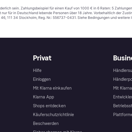
derlich sein. Zahlungsbeispiel für einen Kauf von 1000 € in 6 Raten: 5 Zahlunge
t nur für in Deutschland lebende Personen über 18 Jahre. Vorbehaltlich der Zu
n 46, 111 34 Stockholm, Reg. Nr.: 556737-0431. Siehe Bedingungen und weitere 
Privat
Busin
Hilfe
Händlersu
Einloggen
Händlerpo
Mit Klarna einkaufen
Mit Klarn
Klarna App
Entwickle
Shops entdecken
Betriebss
Käuferschutzrichtlinie
Plattform
Beschwerden