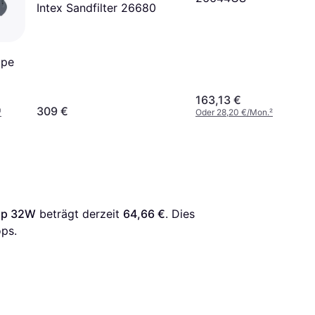
Intex Sandfilter 26680
mpe
163,13 €
309 €
¹
Oder 28,20 €/Mon.
²
ump 32W
 beträgt derzeit 
64,66 €
. Dies 
ps.