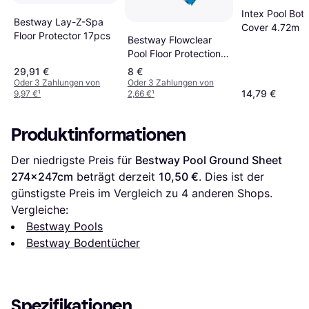
Intex Pool Bot
Bestway Lay-Z-Spa
Cover 4.72m
Floor Protector 17pcs
Bestway Flowclear
Pool Floor Protection
Tile Set 9 pcs
29,91 €
8 €
Oder 3 Zahlungen von
Oder 3 Zahlungen von
14,79 €
9,97 €
¹
2,66 €
¹
Produktinformationen
Der niedrigste Preis für 
Bestway Pool Ground Sheet 
274x247cm
 beträgt derzeit 
10,50 €
. Dies ist der 
günstigste Preis im Vergleich zu 
4
 anderen Shops.
Vergleiche:
Bestway Pools
Bestway Bodentücher
Spezifikationen