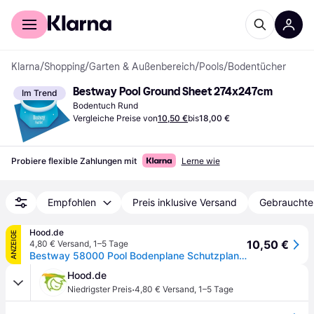
Für Shopper
Für Händler
Klarna
/
Shopping
/
Garten & Außenbereich
/
Pools
/
Bodentücher
Bestway Pool Ground Sheet 274x247cm
Im Trend
Bodentuch Rund
Vergleiche Preise von
10,50 €
bis
18,00 €
Probiere flexible Zahlungen mit
Lerne wie
Empfohlen
Preis inklusive Versand
Gebrauchte
Hood.de
ANZEIGE
10,50 €
4,80 € Versand
,
1–5 Tage
Bestway 58000 Pool Bodenplane Schutzplane Unterlegmatte Swimmingpool 274x274cm
Hood.de
·
Niedrigster Preis
4,80 € Versand
,
1–5 Tage