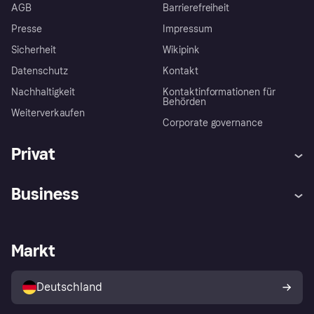
AGB
Barrierefreiheit
Presse
Impressum
Sicherheit
Wikipink
Datenschutz
Kontakt
Nachhaltigkeit
Kontaktinformationen für
Behörden
Weiterverkaufen
Corporate governance
Privat
Hilfe
Beschwerden
Business
Einloggen
Sicher shoppen mit Klarna
Händlersupport
Entwicklerseite
Mit Klarna einkaufen
Festgeld
Händlerportal
Betriebsstatus
Markt
Klarna App
Datenschutzeinstellungen
Mit Klarna verkaufen
Plattformen und Partner
Shops entdecken
Dein Widerrufsrecht
Deutschland
Käuferschutzrichtlinie