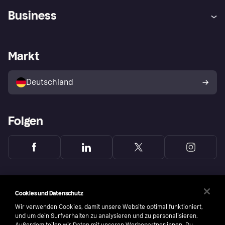
Hilfe
Beschwerden
Business
Einloggen
Sicher shoppen mit Klarna
Händlersupport
Entwicklerseite
Mit Klarna einkaufen
Festgeld
Händlerportal
Betriebsstatus
Markt
Klarna App
Datenschutzeinstellungen
Mit Klarna verkaufen
Plattformen und Partner
Shops entdecken
Dein Widerrufsrecht
Deutschland
Käuferschutzrichtlinie
Folgen
Cookies und Datenschutz
Wir verwenden Cookies, damit unsere Website optimal funktioniert,
und um dein Surfverhalten zu analysieren und zu personalisieren.