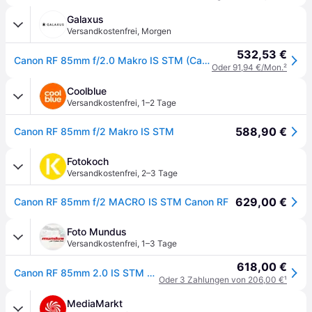
Galaxus
Versandkostenfrei
,
Morgen
532,53 €
Canon RF 85mm f/2.0 Makro IS STM (Canon RF, Vollformat), Objektiv, Schwarz
Oder 91,94 €/Mon.
²
Coolblue
Versandkostenfrei
,
1–2 Tage
588,90 €
Canon RF 85mm f/2 Makro IS STM
Fotokoch
Versandkostenfrei
,
2–3 Tage
629,00 €
Canon RF 85mm f/2 MACRO IS STM Canon RF
Foto Mundus
Versandkostenfrei
,
1–3 Tage
618,00 €
Canon RF 85mm 2.0 IS STM Makro
Oder 3 Zahlungen von 206,00 €
¹
MediaMarkt