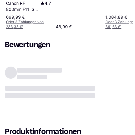
Canon RF
4.7
800mm F11 IS
STM
699,99 €
1.084,89 €
Oder 3 Zahlungen von
Oder 3 Zahlunge
48,99 €
233,33 €
¹
361,63 €
¹
Bewertungen
Produktinformationen