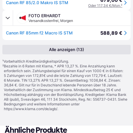
679,00 €
Canon RF 85/2.0 Makro IS STM
Oder 117,34 €/Mon.
²
FOTO ERHARDT
Versandkostenfrei
,
Morgen
588,89 €
Canon RF 85mm f2 Macro IS STM
Alle anzeigen (13)
¹
Vorbehaltlich Kreditwürdigkeitsprüfung.
²
Bezahle in 6 Raten mit Klarna, * APR 13,27 %. Eine Anzahlung kann
erforderlich sein. Zahlungsbeispiel für einen Kauf von 1000 € in 6 Raten:
5 Zahlungen von 172,81€ und die letzte Zahlung von 172,79 €. Laufzeit:
6 Monate. TIN 13,27% APR 13,27 %. Gesamtbetrag: 1036,84 €. Zinsen:
36,84 €. Gilt nur für in Deutschland lebende Personen über 18 Jahre.
Vorbehaltlich der Zustimmung von Klarna. Mindestkaufbetrag 25 € und
Höchstbetrag abhängig von der Bonitätsprüfung. Kreditgeber: Klarna Bank
AB (publ), Sveavägen 46, 111 34 Stockholm, Reg. Nr.: 556737-0431. Siehe
Bedingungen und weitere Informationen unter
https://www.klarna.com/de/agb/
.
Ähnliche Produkte