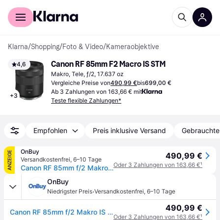
Für Shopper
Für Händler
Klarna
/
Shopping
/
Foto & Video
/
Kameraobjektive
Canon RF 85mm F2 Macro IS STM
4,6
Makro, Tele, ƒ/2, 17.637 oz
Vergleiche Preise von
490,99 €
bis
699,00 €
Ab 3 Zahlungen von 163,66 € mit
+
3
Teste flexible Zahlungen*
Empfohlen
Preis inklusive Versand
Gebrauchte
OnBuy
ANZEIGE
490,99 €
Versandkostenfrei
,
6–10 Tage
Oder 3 Zahlungen von 163,66 €
¹
Canon RF 85mm f/2 Makro IS STM Objektiv
OnBuy
·
Niedrigster Preis
Versandkostenfrei
,
6–10 Tage
490,99 €
Canon RF 85mm f/2 Makro IS STM Objektiv
Oder 3 Zahlungen von 163,66 €
¹