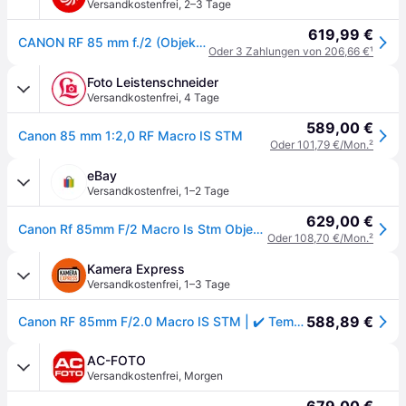
Versandkostenfrei
,
2–3 Tage
619,99 €
CANON RF 85 mm f./2 (Objektiv für Canon R-Mount, Schwarz)
Oder 3 Zahlungen von 206,66 €
¹
Foto Leistenschneider
Versandkostenfrei
,
4 Tage
589,00 €
Canon 85 mm 1:2,0 RF Macro IS STM
Oder 101,79 €/Mon.
²
eBay
Versandkostenfrei
,
1–2 Tage
629,00 €
Canon Rf 85mm F/2 Macro Is Stm Objektiv Portrait Makro 1:2 500g Is Neu Ovp
Oder 108,70 €/Mon.
²
Kamera Express
Versandkostenfrei
,
1–3 Tage
588,89 €
Canon RF 85mm F/2.0 Macro IS STM | ✔️ Temporär mit Kostenlose Geschenkbox i.W.v. 160 € | 5 Jahre kostenlose Garantie | Canon Pro Lease
AC-FOTO
Versandkostenfrei
,
Morgen