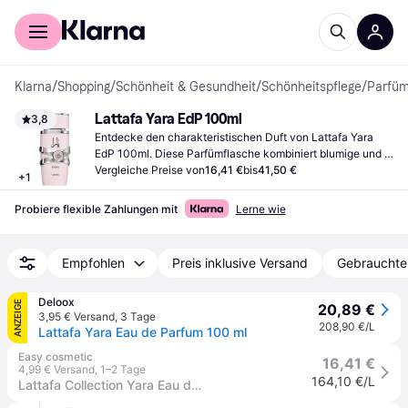
Für Shopper
Für Händler
Klarna
/
Shopping
/
Schönheit & Gesundheit
/
Schönheitspflege
/
Parfü
Lattafa Yara EdP 100ml
3,8
Entdecke den charakteristischen Duft von Lattafa Yara 
EdP 100ml. Diese Parfümflasche kombiniert blumige und 
fruchtige Noten, ideal für alle, die einen individuellen Duft 
Vergleiche Preise von
16,41 €
bis
41,50 €
+
1
bevorzugen.
Probiere flexible Zahlungen mit
Lerne wie
Empfohlen
Preis inklusive Versand
Gebrauchte
Deloox
ANZEIGE
20,89 €
3,95 € Versand
,
3 Tage
208,90 €/L
Lattafa Yara Eau de Parfum 100 ml
Easy cosmetic
16,41 €
4,99 € Versand
,
1–2 Tage
164,10 €/L
Lattafa Collection Yara Eau de Parfum Spray 100 ml