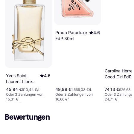
Prada Paradoxe
4.6
EdP 30ml
Carolina Herre
Yves Saint
4.6
Good Girl EdP
Laurent Libre
80ml
EdP 90ml
45,94 €
49,99 €
74,13 €
510,44 €/L
1.666,33 €/L
926,63 €
Oder 3 Zahlungen von
Oder 3 Zahlungen von
Oder 3 Zahlunge
15,31 €
¹
16,66 €
¹
24,71 €
¹
Bewertungen