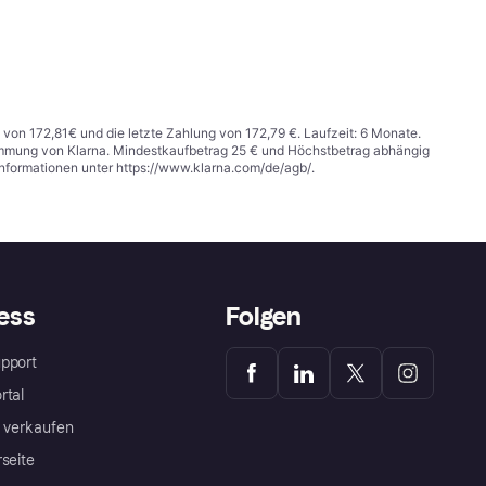
 von 172,81€ und die letzte Zahlung von 172,79 €. Laufzeit: 6 Monate.
stimmung von Klarna. Mindestkaufbetrag 25 € und Höchstbetrag abhängig
Informationen unter
https://www.klarna.com/de/agb/
.
ess
Folgen
pport
rtal
a verkaufen
rseite