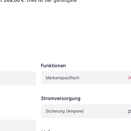
t 
269,00 €
. Dies ist der günstigste 
Funktionen
Markenspezifisch
Stromversorgung
Sicherung (Ampere)
2