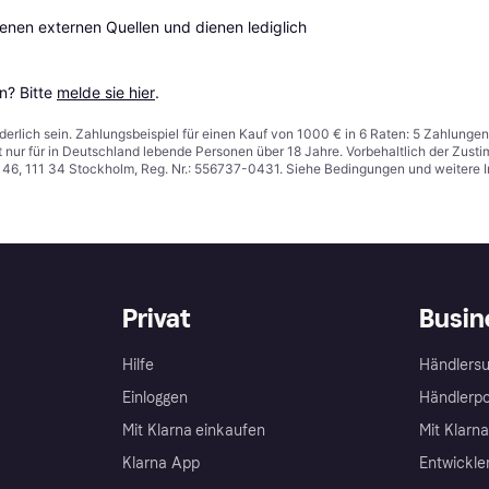
en externen Quellen und dienen lediglich 
? Bitte 
melde sie hier
.
derlich sein. Zahlungsbeispiel für einen Kauf von 1000 € in 6 Raten: 5 Zahlungen
t nur für in Deutschland lebende Personen über 18 Jahre. Vorbehaltlich der Zu
n 46, 111 34 Stockholm, Reg. Nr.: 556737-0431. Siehe Bedingungen und weitere 
Privat
Busin
Hilfe
Händlersu
Einloggen
Händlerpo
Mit Klarna einkaufen
Mit Klarn
Klarna App
Entwickle