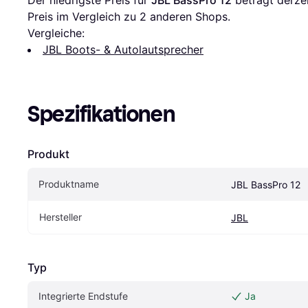
Der niedrigste Preis für 
JBL BassPro 12
 beträgt derzei
Preis im Vergleich zu 
2
 anderen Shops.
Vergleiche:
JBL Boots- & Autolautsprecher
Spezifikationen
Produkt
Produktname
JBL BassPro 12
Hersteller
JBL
Typ
Integrierte Endstufe
Ja