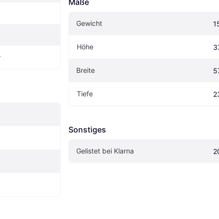
Maße
Gewicht
1
Höhe
3
r
Breite
5
Tiefe
2
Sonstiges
Gelistet bei Klarna
2