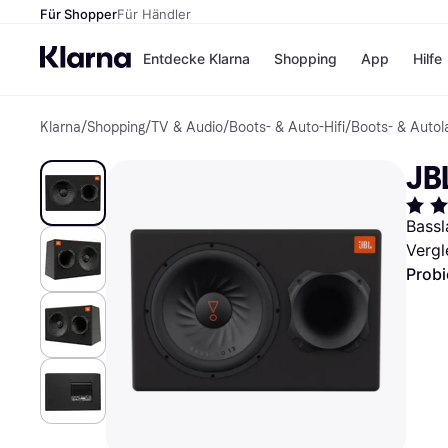
Für Shopper
Für Händler
Entdecke Klarna
Shopping
App
Hilfe
Klarna
/
Shopping
/
TV & Audio
/
Boots- & Auto-Hifi
/
Boots- & Autol
Zahlungsmethoden
Shops
Zahlungsmethoden
Kaufla
JB
Sofort bezahlen
eBay
Bezahle in 3
Temu
Teilzahlungen
Samsu
Bassl
Bezahle in bis zu 30
SHEIN
Vergl
Tagen
Ratenzahlung
Probi
Alle Shops