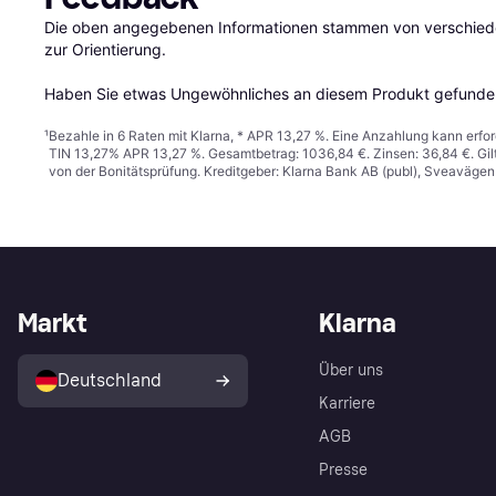
Die oben angegebenen Informationen stammen von verschieden
zur Orientierung.

Haben Sie etwas Ungewöhnliches an diesem Produkt gefunden
¹
Bezahle in 6 Raten mit Klarna, * APR 13,27 %. Eine Anzahlung kann erfor
TIN 13,27% APR 13,27 %. Gesamtbetrag: 1036,84 €. Zinsen: 36,84 €. Gil
von der Bonitätsprüfung. Kreditgeber: Klarna Bank AB (publ), Sveaväge
Markt
Klarna
Über uns
Deutschland
Karriere
AGB
Presse