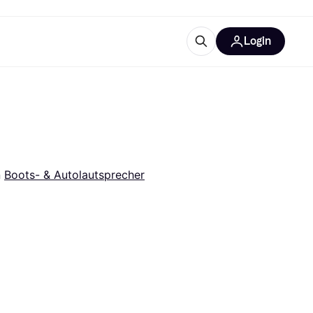
Login
Weitere Informationen
sstattung
M
Was ist Klarna?
Artikel
 
Boots- & Autolautsprecher
tegorien