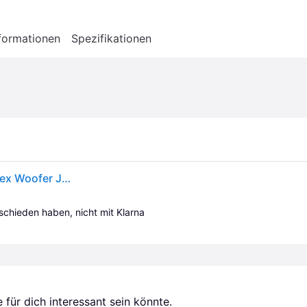
formationen
Spezifikationen
JBL BassPro 12 Aktiv Subwoofer Auto Set - Bassreflex Woofer JBL box groß 30 cm, 450 Watt verstärker Auto Soundsystem und Car hifi Bassbox Gehäuse
tschieden haben, nicht mit Klarna 
für dich interessant sein könnte.