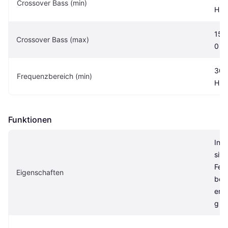
Crossover Bass (min)
Hz
150
Crossover Bass (max)
0 H
30 
Frequenzbereich (min)
Hz
Funktionen
Inkl
sive 
Fer
Eigen­schaften
bed
enu
g