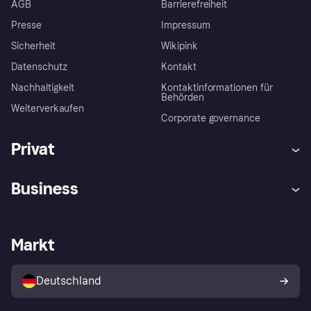
AGB
Barrierefreiheit
Presse
Impressum
Sicherheit
Wikipink
Datenschutz
Kontakt
Nachhaltigkeit
Kontaktinformationen für
Behörden
Weiterverkaufen
Corporate governance
Privat
Hilfe
Beschwerden
Business
Einloggen
Sicher shoppen mit Klarna
Händlersupport
Entwicklerseite
Mit Klarna einkaufen
Festgeld
Händlerportal
Betriebsstatus
Markt
Klarna App
Datenschutzeinstellungen
Mit Klarna verkaufen
Plattformen und Partner
Shops entdecken
Dein Widerrufsrecht
Deutschland
Käuferschutzrichtlinie