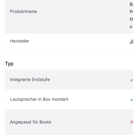
Bas
Produktname
Pro 
Nan
o
Hersteller
JBL
Typ
Integrierte Endstufe
Lautsprecher in Box montiert
Angepasst für Boote
e