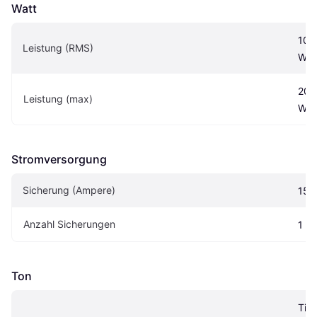
Watt
100 
Leistung (RMS)
W
200 
Leistung (max)
W
Stromversorgung
Sicherung (Ampere)
15A
Anzahl Sicherungen
1
Ton
Tief