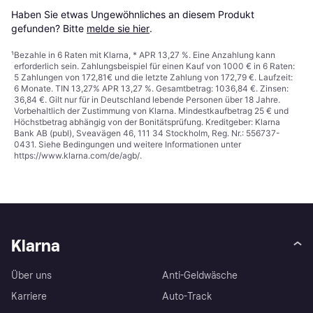
Haben Sie etwas Ungewöhnliches an diesem Produkt 
gefunden? Bitte 
melde sie hier
.
¹
Bezahle in 6 Raten mit Klarna, * APR 13,27 %. Eine Anzahlung kann
erforderlich sein. Zahlungsbeispiel für einen Kauf von 1000 € in 6 Raten:
5 Zahlungen von 172,81€ und die letzte Zahlung von 172,79 €. Laufzeit:
6 Monate. TIN 13,27% APR 13,27 %. Gesamtbetrag: 1036,84 €. Zinsen:
36,84 €. Gilt nur für in Deutschland lebende Personen über 18 Jahre.
Vorbehaltlich der Zustimmung von Klarna. Mindestkaufbetrag 25 € und
Höchstbetrag abhängig von der Bonitätsprüfung. Kreditgeber: Klarna
Bank AB (publ), Sveavägen 46, 111 34 Stockholm, Reg. Nr.: 556737-
0431. Siehe Bedingungen und weitere Informationen unter
https://www.klarna.com/de/agb/
.
Klarna
Über uns
Anti-Geldwäsche
Karriere
Auto-Track