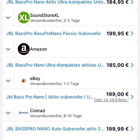
184,95 €
JBL BassPro Nano Aktiv Ultra-kompaktes Unter Sitz Subwoofer-System 200 Watt
SoundStoreXL
Versandkostenfrei
,
2–3 Tage
199,95 €
JBL BassPro BassProNano Passiv-Subwoofer
Amazon
185,00 €
JBL BassPro Nano Ultra-Kompaktes aktives Untersitz Subwoofer Set 15 x 20 cm - 200 Watt Unter sitz Auto Subwoofer Aktiv, schwarz
eBay
Versandkostenfrei
,
1–2 Tage
199,00 €
Jbl Bass Pro Nano | Aktiv-subwoofer / Untersitz Bass Sub Gehäuse + Fernbedienung
Oder 34,39 €/Mon.
¹
Conrad
Versandkostenfrei
,
8–10 Tage
199,99 €
JBL BASSPRO NANO Auto-Subwoofer aktiv 200 W