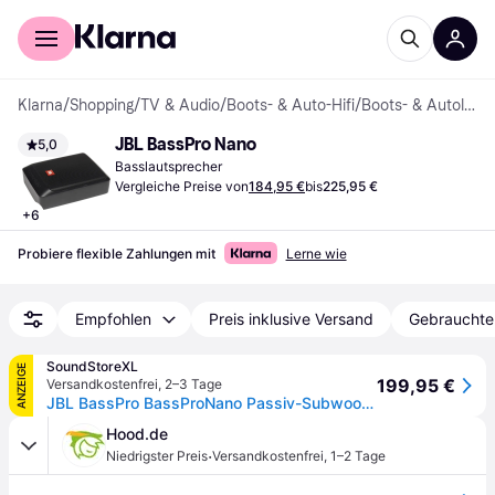
Für Shopper
Für Händler
Klarna
/
Shopping
/
TV & Audio
/
Boots- & Auto-Hifi
/
Boots- & Autolautsprecher
JBL BassPro Nano
5,0
Basslautsprecher
Vergleiche Preise von
184,95 €
bis
225,95 €
+
6
Probiere flexible Zahlungen mit
Lerne wie
Empfohlen
Preis inklusive Versand
Gebrauchte
SoundStoreXL
ANZEIGE
199,95 €
Versandkostenfrei
,
2–3 Tage
JBL BassPro BassProNano Passiv-Subwoofer
Hood.de
·
Niedrigster Preis
Versandkostenfrei
,
1–2 Tage