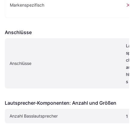
Markenspezifisch
e
Anschlüsse
Lau
spr
che
Anschlüsse
ans
hlus
s
Lautsprecher-Komponenten: Anzahl und Größen
Anzahl Basslautsprecher
1