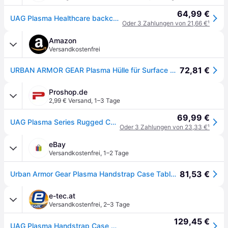
64,99 €
UAG Plasma Healthcare backcover mit Strap und Schultergurt für das Microsoft Surface Pro 9 / Pro 10 / Pro 11 - Weiß / Grau
Oder 3 Zahlungen von 21,66 €
¹
Amazon
Versandkostenfrei
72,81 €
URBAN ARMOR GEAR Plasma Hülle für Surface Pro 11/10/9
Proshop.de
2,99 € Versand
,
1–3 Tage
69,99 €
UAG Plasma Series Rugged Case for Surface Pro 13" 12/11/10/9 - Plasma Series w/ Handstrap and Shoulder Strap - Clear
Oder 3 Zahlungen von 23,33 €
¹
eBay
Versandkostenfrei
,
1–2 Tage
81,53 €
Urban Armor Gear Plasma Handstrap Case Tablet-cover Microsoft Surface Pro 9, ...
e-tec.at
Versandkostenfrei
,
2–3 Tage
129,45 €
UAG Plasma Handstrap Case Microsoft Surface Pro 9 ice schwarz/transparent