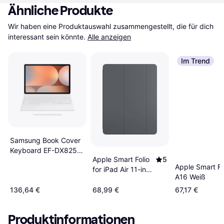
Ähnliche Produkte
Wir haben eine Produktauswahl zusammengestellt, die für dich 
interessant sein könnte.
Alle anzeigen
Im Trend
Samsung Book Cover
Keyboard EF-DX825
Apple Smart Folio
5
for the Galaxy Tab
Apple Smart Fo
for iPad Air 11-inch
S10+ | S9+ | S9 FE+
A16 Weiß
(M3) - Charcoal
Grey
136,64 €
68,99 €
67,17 €
Produktinformationen