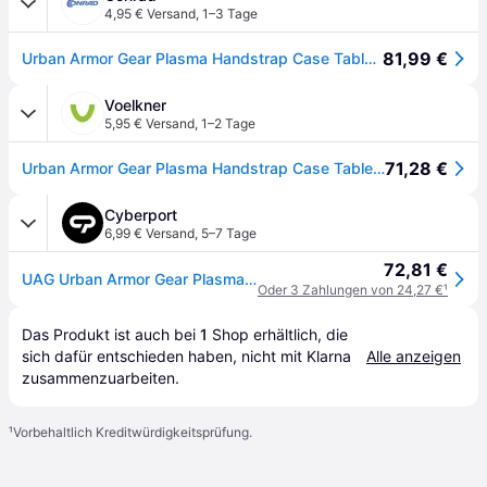
4,95 € Versand
,
1–3 Tage
81,99 €
Urban Armor Gear Plasma Handstrap Case Tablet-Cover Microsoft Surface Pro 9, Surface Pro 10 33 cm (13) Back Cover Ice, Transparent
Voelkner
5,95 € Versand
,
1–2 Tage
71,28 €
Urban Armor Gear Plasma Handstrap Case Tablet-Cover Microsoft Surface Pro 9, Surface Pro 10 33cm (13 ) Back Cover Ice, Transparent
Cyberport
6,99 € Versand
,
5–7 Tage
72,81 €
UAG Urban Armor Gear Plasma Handstrap Case Microsoft Surface Pro 9 / Pro 9 5G, Pro 10 / Pro 10 5G, Pro 11 ice
Oder 3 Zahlungen von 24,27 €
¹
Das Produkt ist auch bei 
1
Shop
 erhältlich, die 
sich dafür entschieden haben, nicht mit Klarna 
Alle anzeigen
zusammenzuarbeiten.
¹
Vorbehaltlich Kreditwürdigkeitsprüfung.