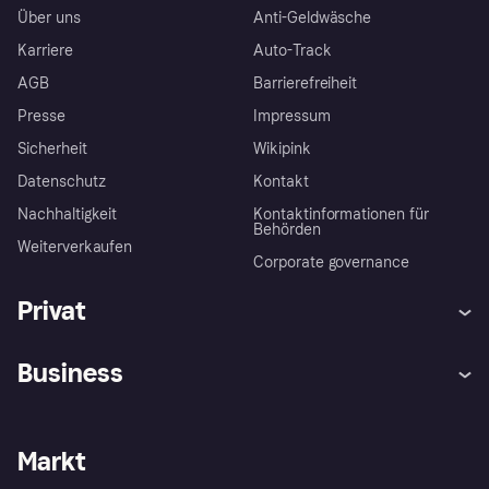
Über uns
Anti-Geldwäsche
Karriere
Auto-Track
AGB
Barrierefreiheit
Presse
Impressum
Sicherheit
Wikipink
Datenschutz
Kontakt
Nachhaltigkeit
Kontaktinformationen für
Behörden
Weiterverkaufen
Corporate governance
Privat
Hilfe
Beschwerden
Business
Einloggen
Sicher shoppen mit Klarna
Händlersupport
Entwicklerseite
Mit Klarna einkaufen
Festgeld
Händlerportal
Betriebsstatus
Markt
Klarna App
Datenschutzeinstellungen
Mit Klarna verkaufen
Plattformen und Partner
Shops entdecken
Dein Widerrufsrecht