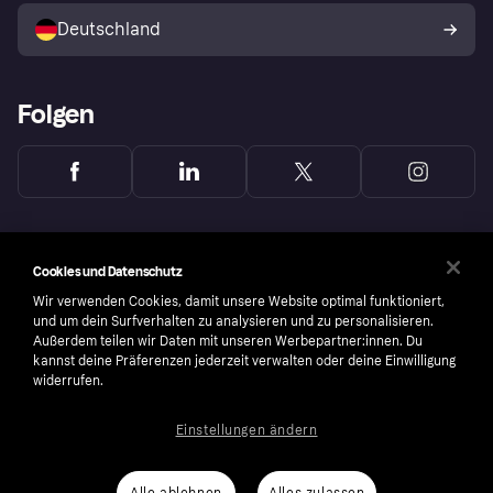
Deutschland
Käuferschutzrichtlinie
Folgen
Cookies und Datenschutz
Wir verwenden Cookies, damit unsere Website optimal funktioniert,
und um dein Surfverhalten zu analysieren und zu personalisieren.
Außerdem teilen wir Daten mit unseren Werbepartner:innen. Du
kannst deine Präferenzen jederzeit verwalten oder deine Einwilligung
widerrufen.
Einstellungen ändern
Copyright © 2005-2026 Klarna Bank AB (publ). Headquarters: Stockholm, Sweden. All
rights reserved. Klarna Bank AB (publ). Sveavägen 46, 111 34 Stockholm. Organization
number: 556737-0431