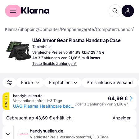
Für Shopper
Für Händler
Klarna
/
Shopping
/
Computer
/
Peripheriegeräte
/
Computerzubehör
/
Tablethüllen
UAG Armor Gear Plasma Handstrap Case
Tablethülle
Vergleiche Preise von
64,99 €
bis
129,45 €
Ab 3 Zahlungen von 21,66 € mit
Teste flexible Zahlungen*
Farbe
Empfohlen
Preis inklusive Versand
handyhuellen.de
ANZEIGE
64,99 €
Versandkostenfrei
,
1–3 Tage
Oder 3 Zahlungen von 21,66 €
¹
UAG Plasma Healthcare backcover mit Strap und Schultergurt für das Microsoft Surface Pro 9 / Pro 10 / Pro 11 - Weiß / Grau
Gebraucht ab 
43,69 €
 erhältlich.
Anzeigen
handyhuellen.de
·
Niedrigster Preis
Versandkostenfrei
,
1–3 Tage