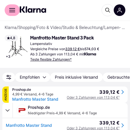
Für Shopper
Für Händler
Klarna
/
Shopping
/
Foto & Video
/
Studio & Beleuchtung
/
Lampen- & Hintergrundstative
Manfrotto Master Stand 3 Pack
4,8
Lampenstativ
Vergleiche Preise von
339,12 €
bis
574,03 €
Ab 3 Zahlungen von 113,04 € mit
+
3
Teste flexible Zahlungen*
Empfohlen
Preis inklusive Versand
Gebrauchte
Proshop.de
ANZEIGE
339,12 €
4,99 € Versand
,
4–6 Tage
Oder 3 Zahlungen von 113,04 €
¹
Manfrotto Master Stand
Proshop.de
·
Niedrigster Preis
4,99 € Versand
,
4–6 Tage
339,12 €
Manfrotto Master Stand
Oder 3 Zahlungen von 113,04 €
¹