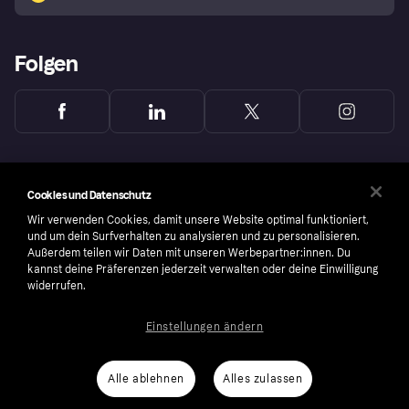
Folgen
Cookies und Datenschutz
Wir verwenden Cookies, damit unsere Website optimal funktioniert,
und um dein Surfverhalten zu analysieren und zu personalisieren.
Außerdem teilen wir Daten mit unseren Werbepartner:innen. Du
kannst deine Präferenzen jederzeit verwalten oder deine Einwilligung
widerrufen.
Einstellungen ändern
Copyright © 2005-2026 Klarna Bank AB (publ). Headquarters: Stockholm, Sweden. All
rights reserved. Klarna Bank AB (publ). Sveavägen 46, 111 34 Stockholm. Organization
number: 556737-0431
Alle ablehnen
Alles zulassen
Nutzungsbedingungen
Cookies
Klarna.com