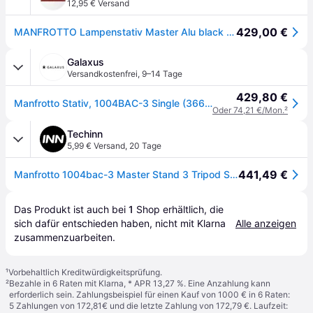
12,95 € Versand
429,00 €
MANFROTTO Lampenstativ Master Alu black 3er Set #1004BAC-3 (Sperrgut)
Galaxus
Versandkostenfrei
,
9–14 Tage
429,80 €
Manfrotto Stativ, 1004BAC-3 Single (366cm, 9kg), Lampenstativ, Schwarz
Oder 74,21 €/Mon.
²
Techinn
5,99 € Versand
,
20 Tage
441,49 €
Manfrotto 1004bac-3 Master Stand 3 Tripod Schwarz
Das Produkt ist auch bei 
1
Shop
 erhältlich, die 
sich dafür entschieden haben, nicht mit Klarna 
Alle anzeigen
zusammenzuarbeiten.
¹
Vorbehaltlich Kreditwürdigkeitsprüfung.
²
Bezahle in 6 Raten mit Klarna, * APR 13,27 %. Eine Anzahlung kann
erforderlich sein. Zahlungsbeispiel für einen Kauf von 1000 € in 6 Raten:
5 Zahlungen von 172,81€ und die letzte Zahlung von 172,79 €. Laufzeit: