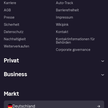
Karriere
Auto-Track
AGB
Barrierefreiheit
Presse
Impressum
Sicherheit
Wikipink
Datenschutz
Kontakt
Nachhaltigkeit
Kontaktinformationen für
Behörden
Weiterverkaufen
Corporate governance
Privat
Hilfe
Beschwerden
Business
Einloggen
Sicher shoppen mit Klarna
Händlersupport
Entwicklerseite
Mit Klarna einkaufen
Festgeld
Händlerportal
Betriebsstatus
Markt
Klarna App
Datenschutzeinstellungen
Mit Klarna verkaufen
Plattformen und Partner
Shops entdecken
Dein Widerrufsrecht
Deutschland
Käuferschutzrichtlinie