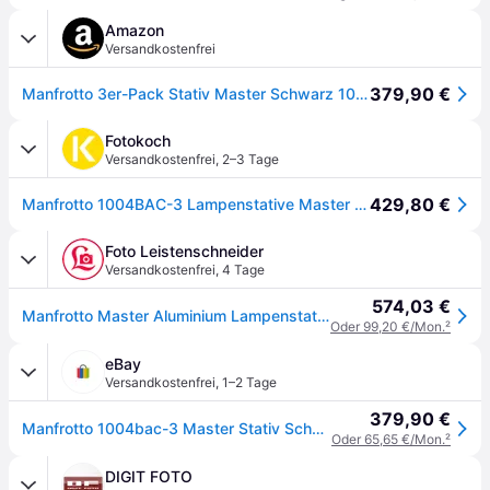
Amazon
Versandkostenfrei
379,90 €
Manfrotto 3er-Pack Stativ Master Schwarz 1004BAC-3
Fotokoch
Versandkostenfrei
,
2–3 Tage
429,80 €
Manfrotto 1004BAC-3 Lampenstative Master 3er-Set mit Luftfederung
Foto Leistenschneider
Versandkostenfrei
,
4 Tage
574,03 €
Manfrotto Master Aluminium Lampenstativ 3er-Set mit Luftfederung
Oder 99,20 €/Mon.
²
eBay
Versandkostenfrei
,
1–2 Tage
379,90 €
Manfrotto 1004bac-3 Master Stativ Schwarz,4-teilige Säu
Oder 65,65 €/Mon.
²
DIGIT FOTO