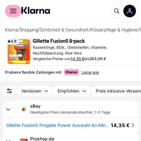
Für Shopper
Für Händler
Klarna
/
Shopping
/
Schönheit & Gesundheit
/
Körperpflege & Hygiene
/
Gillette Fusion5 8-pack
4,8
Rasierklinge, 8Stk., Gleitstreifen, Vitamine, 
Nachfüllpackung, Aloe Vera
Vergleiche Preise von
14,35 €
bis
283,09 €
Probiere flexible Zahlungen mit
Lerne wie
Versionen
Empfohlen
Preis inklusive Versan
eBay
·
Niedrigster Preis
Versandkostenfrei
,
1–3 Tage
14,35 €
Gillette Fusion5 Proglide Power Auswahl An Klingen 4 8 16 24 32 40 48
Proshop.de