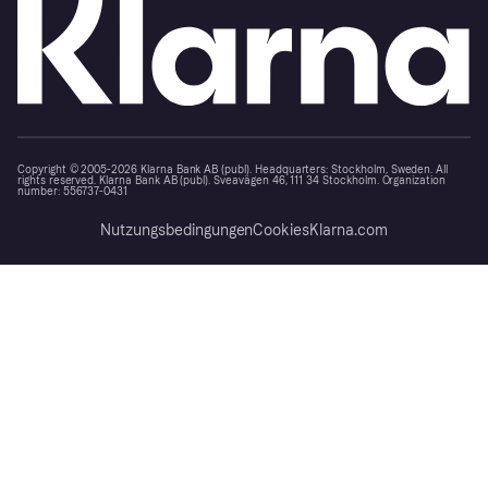
Copyright © 2005-2026 Klarna Bank AB (publ). Headquarters: Stockholm, Sweden. All
rights reserved. Klarna Bank AB (publ). Sveavägen 46, 111 34 Stockholm. Organization
number: 556737-0431
Nutzungsbedingungen
Cookies
Klarna.com