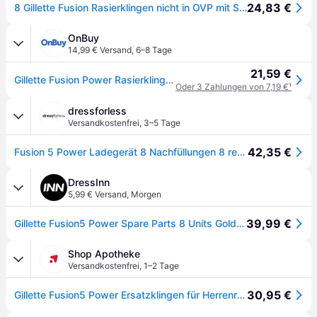
24,83 €
8 Gillette Fusion Rasierklingen nicht in OVP mit Seriennummer
OnBuy
14,99 € Versand
,
6–8 Tage
21,59 €
Gillette Fusion Power Rasierklingen - Packung mit 8 Klingen
Oder 3 Zahlungen von 7,19 €
¹
dressforless
Versandkostenfrei
,
3–5 Tage
42,35 €
Fusion 5 Power Ladegerät 8 Nachfüllungen 8 recambios
DressInn
5,99 € Versand
,
Morgen
39,99 €
Gillette Fusion5 Power Spare Parts 8 Units Golden Mann
Shop Apotheke
Versandkostenfrei
,
1–2 Tage
30,95 €
Gillette Fusion5 Power Ersatzklingen für Herrenrasierer mit Gleitstreifen 8 St