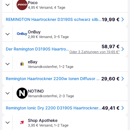
Poco
4,95 € Versand
,
4 Tage
19,99 €
REMINGTON Haartrockner D3190S schwarz silber Kunststoff B/H/T: ca. 22x9x30 cm
OnBuy
2,99 € Versand
,
3–5 Tage
58,97 €
Der Remington D3190S Haartrockner
Oder 3 Zahlungen von 19,65 €
¹
eBay
Versandkostenfrei
,
1–2 Tage
29,60 €
Remington Haartrockner 2200w Ionen Diffusor Schwarz 3 Stufen
NOTINO
Versandkostenfrei
,
2–3 Tage
49,41 €
Remington Ionic Dry 2200 D3190S Haartrockner 1 St.
Shop Apotheke
3,95 € Versand
,
1–2 Tage