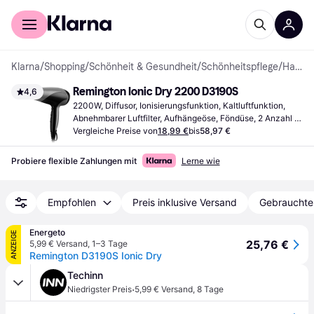
Für Shopper
Für Händler
Klarna
/
Shopping
/
Schönheit & Gesundheit
/
Schönheitspflege
/
Haartrockner
Remington Ionic Dry 2200 D3190S
4,6
2200W, Diffusor, Ionisierungsfunktion, Kaltluftfunktion, 
Abnehmbarer Luftfilter, Aufhängeöse, Föndüse, 2 Anzahl 
Geschwindigkeiten
Vergleiche Preise von
18,99 €
bis
58,97 €
Probiere flexible Zahlungen mit
Lerne wie
Empfohlen
Preis inklusive Versand
Gebrauchte
Energeto
ANZEIGE
25,76 €
5,99 € Versand
,
1–3 Tage
Remington D3190S Ionic Dry
Techinn
·
Niedrigster Preis
5,99 € Versand
,
8 Tage