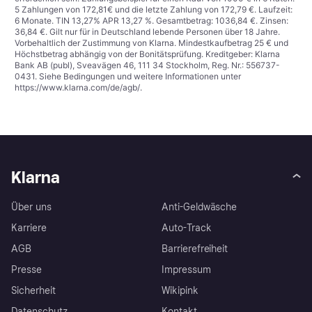
5 Zahlungen von 172,81€ und die letzte Zahlung von 172,79 €. Laufzeit:
6 Monate. TIN 13,27% APR 13,27 %. Gesamtbetrag: 1036,84 €. Zinsen:
36,84 €. Gilt nur für in Deutschland lebende Personen über 18 Jahre.
Vorbehaltlich der Zustimmung von Klarna. Mindestkaufbetrag 25 € und
Höchstbetrag abhängig von der Bonitätsprüfung. Kreditgeber: Klarna
Bank AB (publ), Sveavägen 46, 111 34 Stockholm, Reg. Nr.: 556737-
0431. Siehe Bedingungen und weitere Informationen unter
https://www.klarna.com/de/agb/
.
Klarna
Über uns
Anti-Geldwäsche
Karriere
Auto-Track
AGB
Barrierefreiheit
Presse
Impressum
Sicherheit
Wikipink
Datenschutz
Kontakt