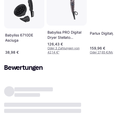
Babyliss PRO Digital
Parlux Digital
Babyliss 6710DE
Dryer Stellato
Asciuga
4ARTISTS BAB7500IE
126,43 €
159,96 €
Oder 3 Zahlungen von
38,98 €
42,14 €
¹
Oder 27,65 €/Mon
Bewertungen