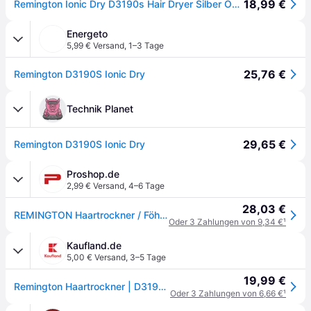
18,99 €
Remington Ionic Dry D3190s Hair Dryer Silber One Size / EU Plug 220V
Energeto
5,99 € Versand
,
1–3 Tage
25,76 €
Remington D3190S Ionic Dry
Technik Planet
29,65 €
Remington D3190S Ionic Dry
Proshop.de
2,99 € Versand
,
4–6 Tage
28,03 €
REMINGTON Haartrockner / Föhne Ionic Dry 2200 - 2200 W
Oder 3 Zahlungen von 9,34 €
¹
Kaufland.de
5,00 € Versand
,
3–5 Tage
19,99 €
Remington Haartrockner | D3190S | 2200 W | Anzahl Temperaturstufen 3 | Ionenfunktion | Diffusordüse | Grau/Schwarz
Oder 3 Zahlungen von 6,66 €
¹