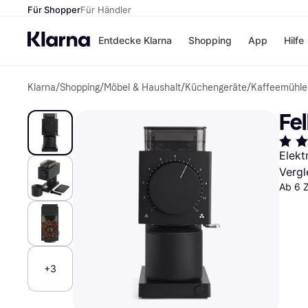
Für Shopper
Für Händler
Entdecke Klarna
Shopping
App
Hilfe
Klarna
/
Shopping
/
Möbel & Haushalt
/
Küchengeräte
/
Kaffeemühle
Zahlungsmethoden
Shops
Zahlungsmethoden
Kaufla
Fe
Sofort bezahlen
eBay
Bezahle in 3
Temu
Teilzahlungen
Samsu
Elekt
Bezahle in bis zu 30
SHEIN
Vergl
Tagen
Ratenzahlung
Ab 6 
Alle Shops
+3