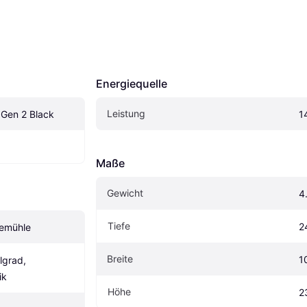
Energiequelle
Leistung
 Gen 2 Black
1
Maße
Gewicht
4
Tiefe
2
eemühle
Breite
1
lgrad, 
ik
Höhe
2