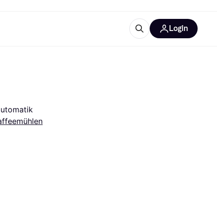
Login
Weitere Informationen
sstattung
M
Was ist Klarna?
Artikel
automatik
affeemühlen
tegorien