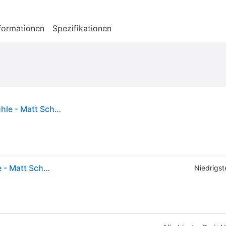
formationen
Spezifikationen
Fellow Ode Brew Gen 2 / V2 Elektrische Kaffeemühle - Matt Schwarz
Fellow Ode Brew Gen 2 / V2 Elektrische Kaffeemühle - Matt Schwarz
Niedrigst