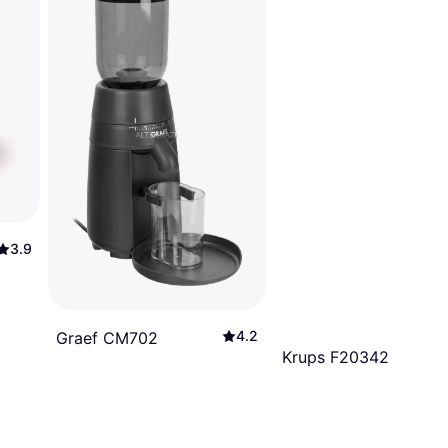
3.9
4.2
Graef CM702
Krups F20342