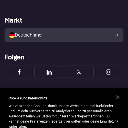
Einloggen
Sicher shoppen mit Klarna
Händlersupport
Entwicklerseite
Mit Klarna einkaufen
Festgeld
Händlerportal
Betriebsstatus
Markt
Klarna App
Datenschutzeinstellungen
Mit Klarna verkaufen
Plattformen und Partner
Shops entdecken
Dein Widerrufsrecht
Deutschland
Käuferschutzrichtlinie
Folgen
Cookies und Datenschutz
Wir verwenden Cookies, damit unsere Website optimal funktioniert,
und um dein Surfverhalten zu analysieren und zu personalisieren.
Außerdem teilen wir Daten mit unseren Werbepartner:innen. Du
kannst deine Präferenzen jederzeit verwalten oder deine Einwilligung
widerrufen.