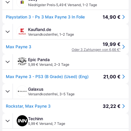
·
Niedrigster Preis
5,49 € Versand
,
1–2 Tage
14,90 €
Playstation 3 - Ps 3 Max Payne 3 In Folie
Kaufland.de
Versandkostenfrei
,
1–2 Tage
19,99 €
Max Payne 3
Oder 3 Zahlungen von 6,66 €
¹
Epic Panda
5,99 € Versand
,
2–3 Tage
21,00 €
Max Payne 3 - PS3 (B Grade) (Used) (Eng)
Galaxus
Versandkostenfrei
,
3–5 Tage
32,22 €
Rockstar, Max Payne 3
Techinn
5,99 € Versand
,
7 Tage