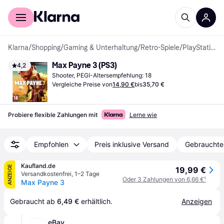
Für Shopper
Für Händler
Klarna
/
Shopping
/
Gaming & Unterhaltung
/
Retro-Spiele
/
PlayStation 3-Spiel
Max Payne 3 (PS3)
4,2
Shooter, PEGI-Altersempfehlung: 18
Vergleiche Preise von
14,90 €
bis
35,70 €
Probiere flexible Zahlungen mit
Lerne wie
Empfohlen
Preis inklusive Versand
Gebrauchte
Kaufland.de
ANZEIGE
19,99 €
Versandkostenfrei
,
1–2 Tage
Oder 3 Zahlungen von 6,66 €
¹
Max Payne 3
Gebraucht ab 
6,49 €
 erhältlich.
Anzeigen
eBay