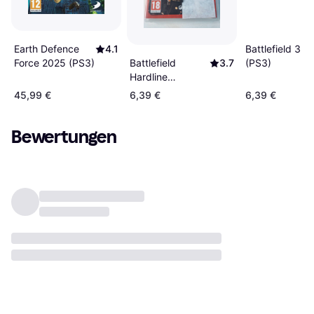
Earth Defence
4.1
Battlefield 3
Force 2025 (PS3)
Battlefield
3.7
(PS3)
Hardline
Essentials (PS3)
45,99 €
6,39 €
6,39 €
Bewertungen