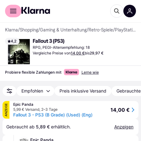
Für Shopper
Für Händler
Klarna
/
Shopping
/
Gaming & Unterhaltung
/
Retro-Spiele
/
PlayStation 3-Spiel
Fallout 3 (PS3)
4,2
RPG, PEGI-Altersempfehlung: 18
Vergleiche Preise von
14,00 €
bis
29,97 €
Probiere flexible Zahlungen mit
Lerne wie
Empfohlen
Preis inklusive Versand
Gebrauchte
Epic Panda
ANZEIGE
14,00 €
5,99 € Versand
,
2–3 Tage
Fallout 3 - PS3 (B Grade) (Used) (Eng)
Gebraucht ab 
5,89 €
 erhältlich.
Anzeigen
Epic Panda