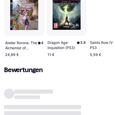
Dragon Age:
3.6
Saints Row IV
Atelier Rorona: The
4
Inquisition (PS3)
PS3
Alchemist of
Arland (PS3)
24,99 €
11 €
5,59 €
Bewertungen