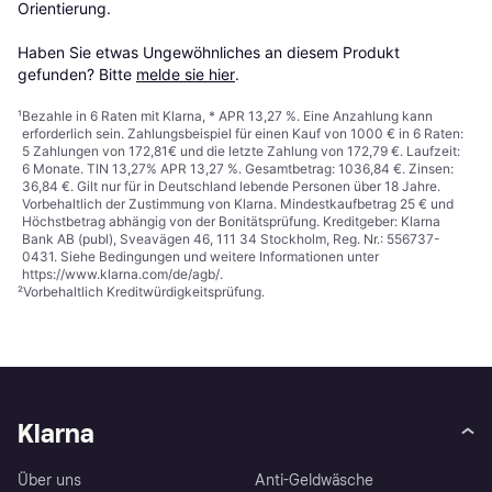
Orientierung.

Haben Sie etwas Ungewöhnliches an diesem Produkt 
gefunden? Bitte 
melde sie hier
.
¹
Bezahle in 6 Raten mit Klarna, * APR 13,27 %. Eine Anzahlung kann
erforderlich sein. Zahlungsbeispiel für einen Kauf von 1000 € in 6 Raten:
5 Zahlungen von 172,81€ und die letzte Zahlung von 172,79 €. Laufzeit:
6 Monate. TIN 13,27% APR 13,27 %. Gesamtbetrag: 1036,84 €. Zinsen:
36,84 €. Gilt nur für in Deutschland lebende Personen über 18 Jahre.
Vorbehaltlich der Zustimmung von Klarna. Mindestkaufbetrag 25 € und
Höchstbetrag abhängig von der Bonitätsprüfung. Kreditgeber: Klarna
Bank AB (publ), Sveavägen 46, 111 34 Stockholm, Reg. Nr.: 556737-
0431. Siehe Bedingungen und weitere Informationen unter
https://www.klarna.com/de/agb/
.
²
Vorbehaltlich Kreditwürdigkeitsprüfung.
Klarna
Über uns
Anti-Geldwäsche