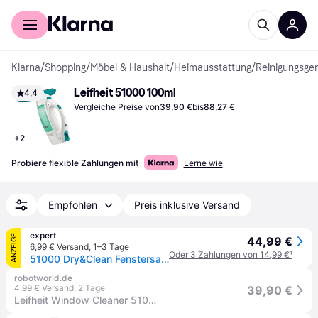
Für Shopper
Für Händler
Klarna
/
Shopping
/
Möbel & Haushalt
/
Heimausstattung
/
Reinigungsger
Leifheit 51000 100ml
4,4
Vergleiche Preise von
39,90 €
bis
88,27 €
+
2
Probiere flexible Zahlungen mit
Lerne wie
Empfohlen
Preis inklusive Versand
expert
ANZEIGE
44,99 €
6,99 € Versand
,
1–3 Tage
Oder 3 Zahlungen von 14,99 €
¹
51000 Dry&Clean Fenstersauger
robotworld.de
4,99 € Versand
,
2 Tage
39,90 €
Leifheit Window Cleaner 51000