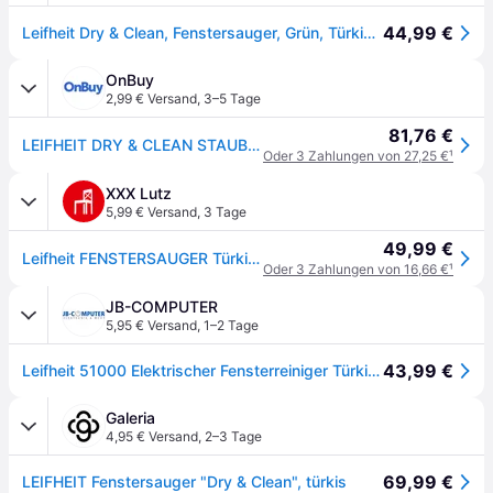
44,99 €
Leifheit Dry & Clean, Fenstersauger, Grün, Türkis, Weiss
OnBuy
2,99 € Versand
,
3–5 Tage
81,76 €
LEIFHEIT DRY & CLEAN STAUBSAUGER
Oder 3 Zahlungen von 27,25 €
¹
XXX Lutz
5,99 € Versand
,
3 Tage
49,99 €
Leifheit FENSTERSAUGER Türkis, Weiß
Oder 3 Zahlungen von 16,66 €
¹
JB-COMPUTER
5,95 € Versand
,
1–2 Tage
43,99 €
Leifheit 51000 Elektrischer Fensterreiniger Türkis, Weiß
Galeria
4,95 € Versand
,
2–3 Tage
69,99 €
LEIFHEIT Fenstersauger "Dry & Clean", türkis