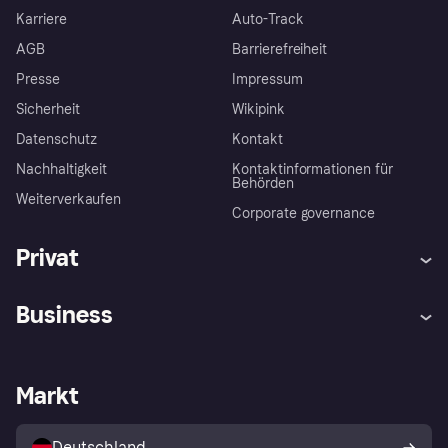
Karriere
Auto-Track
AGB
Barrierefreiheit
Presse
Impressum
Sicherheit
Wikipink
Datenschutz
Kontakt
Nachhaltigkeit
Kontaktinformationen für
Behörden
Weiterverkaufen
Corporate governance
Privat
Hilfe
Beschwerden
Business
Einloggen
Sicher shoppen mit Klarna
Händlersupport
Entwicklerseite
Mit Klarna einkaufen
Festgeld
Händlerportal
Betriebsstatus
Markt
Klarna App
Datenschutzeinstellungen
Mit Klarna verkaufen
Plattformen und Partner
Shops entdecken
Dein Widerrufsrecht
Deutschland