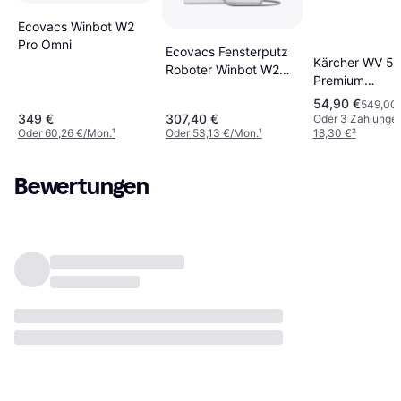
Ecovacs Winbot W2
Pro Omni
Ecovacs Fensterputz
Kärcher WV 5
Roboter Winbot W2
Premium
Pro 3 Düsen
Window Clean
54,90 €
549,00 
Wassersprüher
White 100ml
349 €
307,40 €
Oder 3 Zahlunge
Oder 60,26 €/Mon.
¹
Oder 53,13 €/Mon.
¹
18,30 €
²
Bewertungen