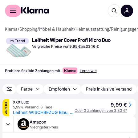
Für Shopper
Für Händler
Klarna
/
Shopping
/
Möbel & Haushalt
/
Heimausstattung
/
Reinigungsger
Leifheit Wiper Cover Profi Micro Duo
Im Trend
Vergleiche Preise von
9,95 €
bis
33,16 €
Probiere flexible Zahlungen mit
Lerne wie
Farbe
Empfohlen
Preis inklusive Versand
XXX Lutz
ANZEIGE
9,99 €
5,99 € Versand
,
3 Tage
Oder 3 Zahlungen von 3,33 €
¹
Leifheit WISCHBEZUG Blau, Weiß
Amazon
Niedrigster Preis