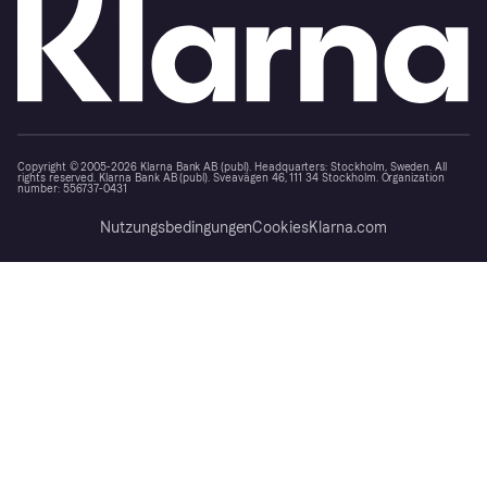
Copyright © 2005-2026 Klarna Bank AB (publ). Headquarters: Stockholm, Sweden. All
rights reserved. Klarna Bank AB (publ). Sveavägen 46, 111 34 Stockholm. Organization
number: 556737-0431
Nutzungsbedingungen
Cookies
Klarna.com