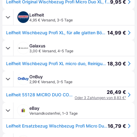
9,95 €
Leifheit Original Wischbezug Profi Micro Duo XL, für alle Bodenarten, Bodenwischer Ersatzbezug für ideale Schmutzaufnahme Dank 2-Faser-System, Mikrofaser Putzlappen ideal für Fliesen und Laminat
Leifheit
4,95 € Versand
,
3–5 Tage
14,99 €
Leifheit Wischbezug Profi XL, für alle glatten Böden
Galaxus
3,00 € Versand
,
4–5 Tage
18,30 €
Leifheit Wischbezug Profi XL micro duo, Reinigungsutensil, Weiss
OnBuy
2,99 € Versand
,
3–5 Tage
26,49 €
Leifheit 55128 MICRO DUO COLLECT Aufsatz
Oder 3 Zahlungen von 8,83 €
¹
eBay
Versandkostenfrei
,
1–3 Tage
16,79 €
Leifheit Ersatzbezug Wischbezug Profi Micro Duo Für Alle Glatten Böden 55126