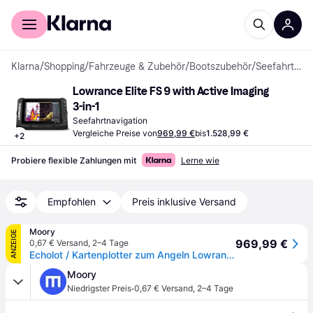
Für Shopper
Für Händler
Klarna
/
Shopping
/
Fahrzeuge & Zubehör
/
Bootszubehör
/
Seefahrtnavigation
Lowrance Elite FS 9 with Active Imaging 
3-in-1
Seefahrtnavigation
Vergleiche Preise von
969,99 €
bis
1.528,99 €
+
2
Probiere flexible Zahlungen mit
Lerne wie
Empfohlen
Preis inklusive Versand
Moory
ANZEIGE
969,99 €
0,67 € Versand
,
2–4 Tage
Echolot / Kartenplotter zum Angeln Lowrance Elite FS, 9" | ohne Geber
Moory
·
Niedrigster Preis
0,67 € Versand
,
2–4 Tage