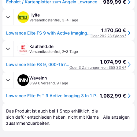
969,99 €
Echolot / Kartenplotter zum Angeln Lowrance Elite FS, 9" | ohne Geber
Hylte
Versandkostenfrei
,
3–4 Tage
1.170,50 €
Lowrance Elite FS 9 with Active Imaging 3-in-1
Oder 202,28 €/Mon.
¹
Kaufland.de
Versandkostenfrei
,
2–3 Tage
1.074,99 €
Lowrance Elite FS 9, 000-15706-001, Fischfinder & Navigationssystem, 9" Display, Touchscreen, ohne Geber, Netzwerkfähig, GPS
Oder 3 Zahlungen von 358,33 €
²
WaveInn
8,99 € Versand
,
9 Tage
1.082,99 €
Lowrance Elite Fs™ 9 Active Imaging 3 In 1 Plotter With Transducer Schwarz
Das Produkt ist auch bei 
1
Shop
 erhältlich, die 
sich dafür entschieden haben, nicht mit Klarna 
Alle anzeigen
zusammenzuarbeiten.