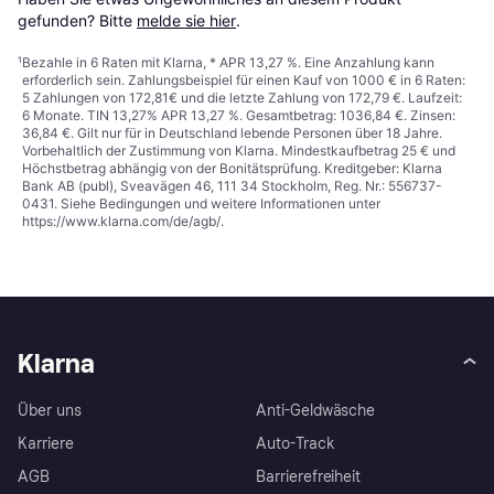
gefunden? Bitte 
melde sie hier
.
¹
Bezahle in 6 Raten mit Klarna, * APR 13,27 %. Eine Anzahlung kann
erforderlich sein. Zahlungsbeispiel für einen Kauf von 1000 € in 6 Raten:
5 Zahlungen von 172,81€ und die letzte Zahlung von 172,79 €. Laufzeit:
6 Monate. TIN 13,27% APR 13,27 %. Gesamtbetrag: 1036,84 €. Zinsen:
36,84 €. Gilt nur für in Deutschland lebende Personen über 18 Jahre.
Vorbehaltlich der Zustimmung von Klarna. Mindestkaufbetrag 25 € und
Höchstbetrag abhängig von der Bonitätsprüfung. Kreditgeber: Klarna
Bank AB (publ), Sveavägen 46, 111 34 Stockholm, Reg. Nr.: 556737-
0431. Siehe Bedingungen und weitere Informationen unter
https://www.klarna.com/de/agb/
.
Klarna
Über uns
Anti-Geldwäsche
Karriere
Auto-Track
AGB
Barrierefreiheit