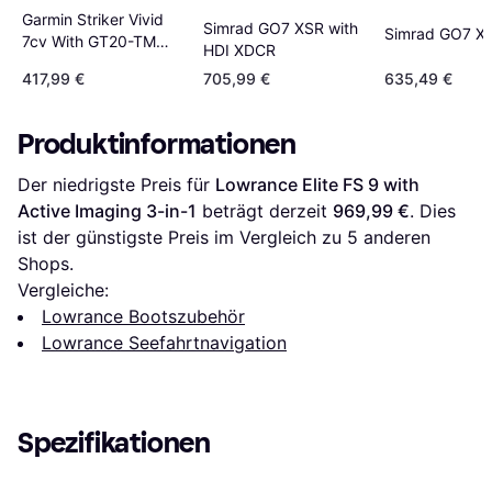
Garmin Striker Vivid
Simrad GO7 XSR with
Simrad GO7 X
7cv With GT20-TM
HDI XDCR
Transducer
417,99 €
705,99 €
635,49 €
Produktinformationen
Der niedrigste Preis für 
Lowrance Elite FS 9 with 
Active Imaging 3-in-1
 beträgt derzeit 
969,99 €
. Dies 
ist der günstigste Preis im Vergleich zu 
5
 anderen 
Shops.
Vergleiche:
Lowrance Bootszubehör
Lowrance Seefahrtnavigation
Spezifikationen