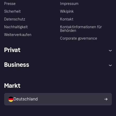
Presse
Impressum
Sicherheit
Wikipink
Datenschutz
Kontakt
Nachhaltigkeit
Kontaktinformationen für
Behörden
Weiterverkaufen
Corporate governance
Privat
Hilfe
Beschwerden
Business
Einloggen
Sicher shoppen mit Klarna
Händlersupport
Entwicklerseite
Mit Klarna einkaufen
Festgeld
Händlerportal
Betriebsstatus
Markt
Klarna App
Datenschutzeinstellungen
Mit Klarna verkaufen
Plattformen und Partner
Shops entdecken
Dein Widerrufsrecht
Deutschland
Käuferschutzrichtlinie