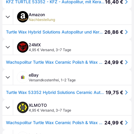
16,40 €
KFZ TURTLE 53352 - KFZ - Autopolitur, mit Keramikpolitur & -wachs, 500 ml
Amazon
Nachbestellung
26,86 €
Turtle Wax Hybrid Solutions Autopolitur und Keramikwachs, Entfernt leichte Kratzer, langanhaltender Lackschutz, extremer Abperleffekt, für die Anwendung von Hand oder in der Maschine, 500 ml
24MX
4,95 € Versand
,
3–7 Tage
24,99 €
Wachspolitur Turtle Wax Ceramic Polish & Wax 500ml
eBay
Versandkostenfrei
,
1–2 Tage
19,75 €
Turtle Wax 53352 Hybrid Solutions Ceramic Auto Politur Und Wachs Lackreiniger
XLMOTO
4,95 € Versand
,
3–7 Tage
24,99 €
Wachspolitur Turtle Wax Ceramic Polish & Wax 500ml