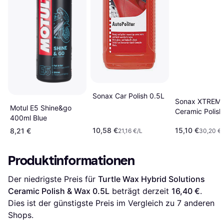
Sonax Car Polish 0.5L
Sonax XTREM
Motul E5 Shine&go
Ceramic Polish
400ml Blue
10,58 €
15,10 €
8,21 €
21,16 €/L
30,20 €/
Produktinformationen
Der niedrigste Preis für 
Turtle Wax Hybrid Solutions 
Ceramic Polish & Wax 0.5L
 beträgt derzeit 
16,40 €
. 
Dies ist der günstigste Preis im Vergleich zu 
7
 anderen 
Shops.