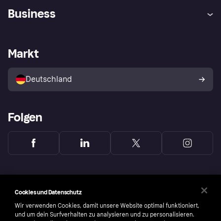
Hilfe
Beschwerden
Business
Einloggen
Sicher shoppen mit Klarna
Händlersupport
Entwicklerseite
Mit Klarna einkaufen
Festgeld
Händlerportal
Betriebsstatus
Markt
Klarna App
Datenschutzeinstellungen
Mit Klarna verkaufen
Plattformen und Partner
Shops entdecken
Dein Widerrufsrecht
Deutschland
Käuferschutzrichtlinie
Folgen
Cookies und Datenschutz
Wir verwenden Cookies, damit unsere Website optimal funktioniert,
und um dein Surfverhalten zu analysieren und zu personalisieren.