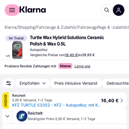
Für Shopper
Für Händler
Klarna
/
Shopping
/
Fahrzeuge & Zubehör
/
Fahrzeugpflege & -zubehör
Turtle Wax Hybrid Solutions Ceramic 
Im Trend
Polish & Wax 0.5L
Autopolitur
Vergleiche Preise von
16,40 €
bis
29,95 €
+
1
Probiere flexible Zahlungen mit
Lerne wie
Empfohlen
Preis inklusive Versand
Gebrauchte
Reichelt
ANZEIGE
16,40 €
5,95 € Versand
,
1–2 Tage
KFZ TURTLE 53352 - KFZ - Autopolitur, mit Keramikpolitur & -wachs, 500 ml
Reichelt
·
Niedrigster Preis
5,95 € Versand
,
1–2 Tage