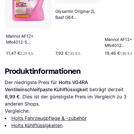
Glysantin Original 2L
Basf G64
Frostschutzkonzentrat
Kühlerfrost Grün
Kühlflüssigkeit 1L
Mannol AF12+
Mannol AF12+ 
MN4012-5
MN4012
Kühlflüssigkeit 5L
Kühlflüssigkeit
11,47 €
7,92 €
19,46 €
2,29 €/L
7,92 €/L
1,95 €/L
Produktinformationen
Der niedrigste Preis für 
Holts VG4RA 
Ventileinschleifpaste Kühlflüssigkeit
 beträgt derzeit 
8,99 €
. Dies ist der günstigste Preis im Vergleich zu 
3
anderen Shops.
Vergleiche:
Holts Fahrzeugpflege & -zubehör
Holts Kühlflüssigkeiten