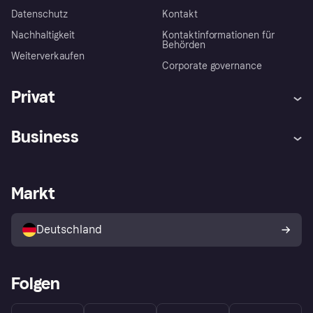
Datenschutz
Kontakt
Nachhaltigkeit
Kontaktinformationen für
Behörden
Weiterverkaufen
Corporate governance
Privat
Hilfe
Beschwerden
Business
Einloggen
Sicher shoppen mit Klarna
Händlersupport
Entwicklerseite
Mit Klarna einkaufen
Festgeld
Händlerportal
Betriebsstatus
Markt
Klarna App
Datenschutzeinstellungen
Mit Klarna verkaufen
Plattformen und Partner
Shops entdecken
Dein Widerrufsrecht
Deutschland
Käuferschutzrichtlinie
Folgen