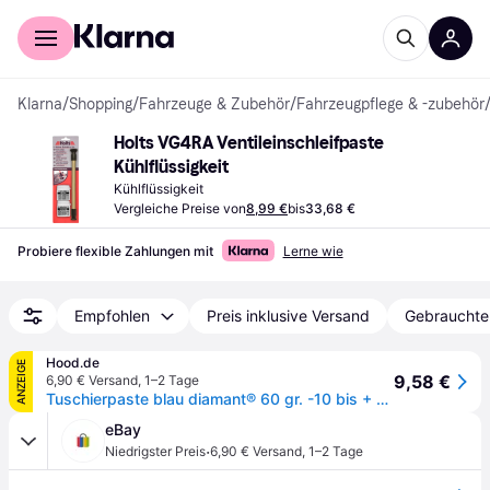
Für Shopper
Für Händler
Klarna
/
Shopping
/
Fahrzeuge & Zubehör
/
Fahrzeugpflege & -zubehör
Holts VG4RA Ventileinschleifpaste 
Kühlflüssigkeit
Kühlflüssigkeit
Vergleiche Preise von
8,99 €
bis
33,68 €
Probiere flexible Zahlungen mit
Lerne wie
Empfohlen
Preis inklusive Versand
Gebrauchte
Hood.de
ANZEIGE
9,58 €
6,90 € Versand
,
1–2 Tage
Tuschierpaste blau diamant® 60 gr. -10 bis + 40°C Oberflächenkontrolle
eBay
·
Niedrigster Preis
6,90 € Versand
,
1–2 Tage