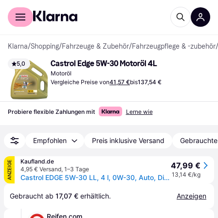
Für Shopper
Für Händler
Klarna
/
Shopping
/
Fahrzeuge & Zubehör
/
Fahrzeugpflege & -zubehör
Castrol Edge 5W-30 Motoröl 4L
5,0
Motoröl
Vergleiche Preise von
41,57 €
bis
137,54 €
Probiere flexible Zahlungen mit
Lerne wie
Empfohlen
Preis inklusive Versand
Gebrauchte
Kaufland.de
ANZEIGE
47,99 €
4,95 € Versand
,
1–3 Tage
13,14 €/kg
Castrol EDGE 5W-30 LL, 4 l, 0W-30, Auto, Dieselmotor, Ottomotor, Gold, 11,9 mm²/s
Gebraucht ab 
17,07 €
 erhältlich.
Anzeigen
Reifen.com