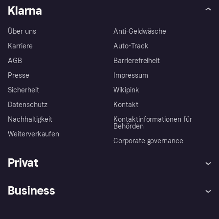
Klarna
Über uns
Anti-Geldwäsche
Karriere
Auto-Track
AGB
Barrierefreiheit
Presse
Impressum
Sicherheit
Wikipink
Datenschutz
Kontakt
Nachhaltigkeit
Kontaktinformationen für
Behörden
Weiterverkaufen
Corporate governance
Privat
Hilfe
Beschwerden
Business
Einloggen
Sicher shoppen mit Klarna
Händlersupport
Entwicklerseite
Mit Klarna einkaufen
Festgeld