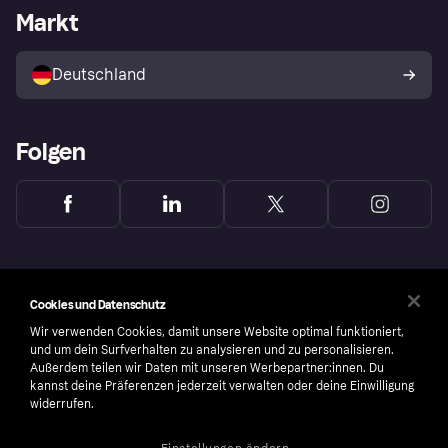
Händlerportal
Betriebsstatus
Markt
Klarna App
Datenschutzeinstellungen
Mit Klarna verkaufen
Plattformen und Partner
Shops entdecken
Dein Widerrufsrecht
Deutschland
Käuferschutzrichtlinie
Folgen
Cookies und Datenschutz
Wir verwenden Cookies, damit unsere Website optimal funktioniert,
und um dein Surfverhalten zu analysieren und zu personalisieren.
Außerdem teilen wir Daten mit unseren Werbepartner:innen. Du
kannst deine Präferenzen jederzeit verwalten oder deine Einwilligung
widerrufen.