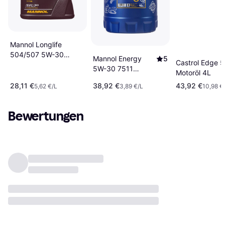
Mannol Longlife
504/507 5W-30
Mannol Energy
5
Castrol Edge 
Motoröl 5L
5W-30 7511
Motoröl 4L
Motoröl 10L
28,11 €
38,92 €
43,92 €
5,62 €/L
3,89 €/L
10,98 €
Bewertungen