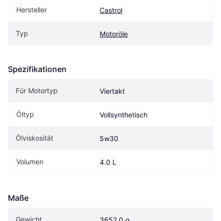
Hersteller
Castrol
Typ
Motoröle
Spezifikationen
Für Motortyp
Viertakt
Öltyp
Vollsynthetisch
Ölviskosität
5w30
Volumen
4.0 L
Maße
Gewicht
3652.0 g