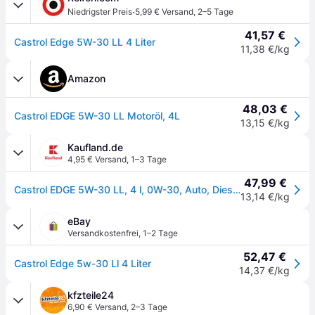
·
Niedrigster Preis
5,99 € Versand
,
2–5 Tage
41,57 €
Castrol Edge 5W-30 LL 4 Liter
11,38 €/kg
Amazon
48,03 €
Castrol EDGE 5W-30 LL Motoröl, 4L
13,15 €/kg
Kaufland.de
4,95 € Versand
,
1–3 Tage
47,99 €
Castrol EDGE 5W-30 LL, 4 l, 0W-30, Auto, Dieselmotor, Ottomotor, Gold, 11,9 mm²/s
13,14 €/kg
eBay
Versandkostenfrei
,
1–2 Tage
52,47 €
Castrol Edge 5w-30 Ll 4 Liter
14,37 €/kg
kfzteile24
6,90 € Versand
,
2–3 Tage