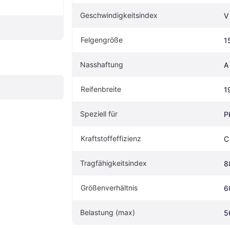
Geschwindigkeitsindex
V
Felgengröße
1
Nasshaftung
A
Reifenbreite
1
Speziell für
P
Kraftstoffeffizienz
C
Tragfähigkeitsindex
8
Größenverhältnis
6
Belastung (max)
5