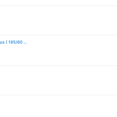
Nexen Sommerreifen motorcycle-tyres N blue HD Plus ( 195/60 R15 88V 4PR )