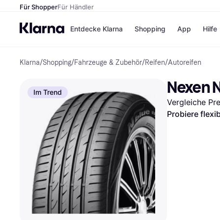
Für Shopper
Für Händler
Entdecke Klarna
Shopping
App
Hilfe
Klarna
/
Shopping
/
Fahrzeuge & Zubehör
/
Reifen
/
Autoreifen
Zahlungsmethoden
Shops
Zahlungsmethoden
Kaufla
Nexen N
Sofort bezahlen
eBay
Im Trend
Bezahle in 3 Teilzahlunge
Temu
Vergleiche Pr
Bezahle in bis zu 30 Tage
Samsu
Ratenzahlung
SHEIN
Probiere flexi
Alle Shops