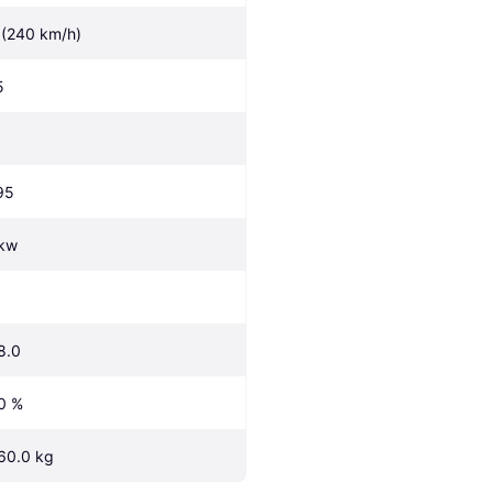
 (240 km/h)
5
95
kw
8.0
0 %
60.0 kg