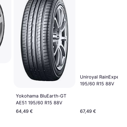
3
Uniroyal RainExpert 5
195/60 R15 88V
Yokohama BluEarth-GT
AE51 195/60 R15 88V
64,49 €
67,49 €