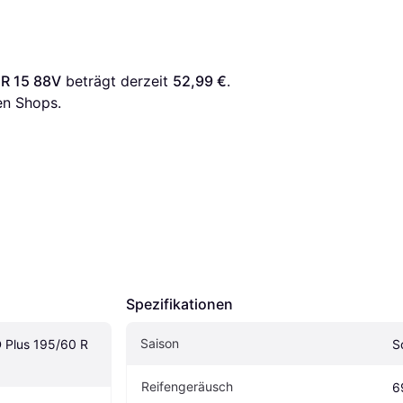
 R 15 88V
 beträgt derzeit 
52,99 €
. 
en Shops.
Spezifikationen
Saison
Plus 195/60 R 
S
Reifengeräusch
6