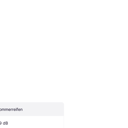
ommerreifen
9 dB