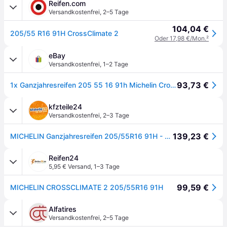
Reifen.com
Versandkostenfrei
,
2–5 Tage
104,04 €
205/55 R16 91H CrossClimate 2
Oder 17,98 €/Mon.
²
eBay
Versandkostenfrei
,
1–2 Tage
93,73 €
1x Ganzjahresreifen 205 55 16 91h Michelin Crossclimate 2 3pmsf
kfzteile24
Versandkostenfrei
,
2–3 Tage
139,23 €
MICHELIN Ganzjahresreifen 205/55R16 91H - CrossClimate 2 612592 205/55 R16
Reifen24
5,95 € Versand
,
1–3 Tage
99,59 €
MICHELIN CROSSCLIMATE 2 205/55R16 91H
Alfatires
Versandkostenfrei
,
2–5 Tage