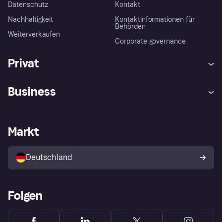
Datenschutz
Kontakt
Nachhaltigkeit
Kontaktinformationen für
Behörden
Weiterverkaufen
Corporate governance
Privat
Hilfe
Beschwerden
Business
Einloggen
Sicher shoppen mit Klarna
Händlersupport
Entwicklerseite
Mit Klarna einkaufen
Festgeld
Händlerportal
Betriebsstatus
Markt
Klarna App
Datenschutzeinstellungen
Mit Klarna verkaufen
Plattformen und Partner
Shops entdecken
Dein Widerrufsrecht
Deutschland
Käuferschutzrichtlinie
Folgen