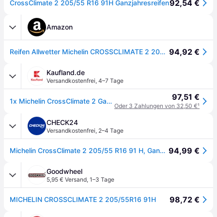
92,54 €
CrossClimate 2 205/55 R16 91H Ganzjahresreifen
Amazon
94,92 €
Reifen Allwetter Michelin CROSSCLIMATE 2 205/55 R16 91H
Kaufland.de
Versandkostenfrei
,
4–7 Tage
97,51 €
1x Michelin CrossClimate 2 Ganzjahresreifen 205/55 R16 91H M+S 3PMSF Allwetterreifen Reifen
Oder 3 Zahlungen von 32,50 €
¹
CHECK24
Versandkostenfrei
,
2–4 Tage
94,99 €
Michelin CrossClimate 2 205/55 R16 91 H, Ganzjahresreifen
Goodwheel
5,95 € Versand
,
1–3 Tage
98,72 €
MICHELIN CROSSCLIMATE 2 205/55R16 91H