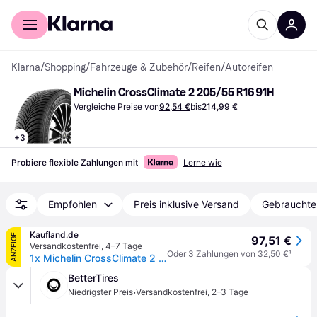
Für Shopper
Für Händler
Klarna
/
Shopping
/
Fahrzeuge & Zubehör
/
Reifen
/
Autoreifen
Michelin CrossClimate 2 205/55 R16 91H
Vergleiche Preise von
92,54 €
bis
214,99 €
+
3
Probiere flexible Zahlungen mit
Lerne wie
Empfohlen
Preis inklusive Versand
Gebrauchte
Kaufland.de
ANZEIGE
97,51 €
Versandkostenfrei
,
4–7 Tage
Oder 3 Zahlungen von 32,50 €
¹
1x Michelin CrossClimate 2 Ganzjahresreifen 205/55 R16 91H M+S 3PMSF Allwetterreifen Reifen
BetterTires
·
Niedrigster Preis
Versandkostenfrei
,
2–3 Tage