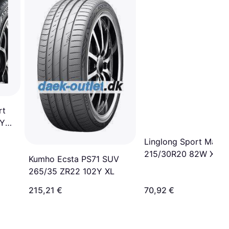
rt
1Y
Linglong Sport Maste
215/30R20 82W XL
Kumho Ecsta PS71 SUV
265/35 ZR22 102Y XL
215,21 €
70,92 €