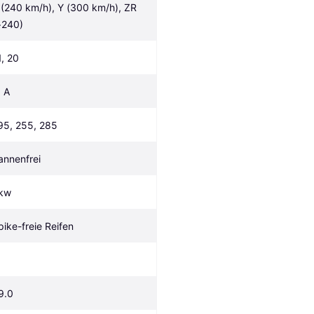
 (240 km/h), Y (300 km/h), ZR 
>240)
1, 20
, A
95, 255, 285
annenfrei
kw
pike-freie Reifen
9.0