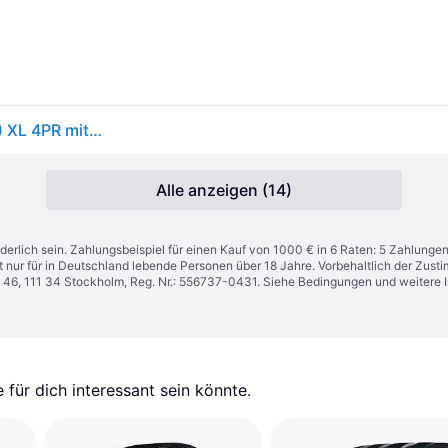
Hankook Ventus S1 Evo Z K129 ( 285/30 ZR20 (99Y) XL 4PR mit Felgenschutz (MFS) SBL )
Alle anzeigen (14)
derlich sein. Zahlungsbeispiel für einen Kauf von 1000 € in 6 Raten: 5 Zahlunge
t nur für in Deutschland lebende Personen über 18 Jahre. Vorbehaltlich der Zu
n 46, 111 34 Stockholm, Reg. Nr.: 556737-0431. Siehe Bedingungen und weitere 
für dich interessant sein könnte.