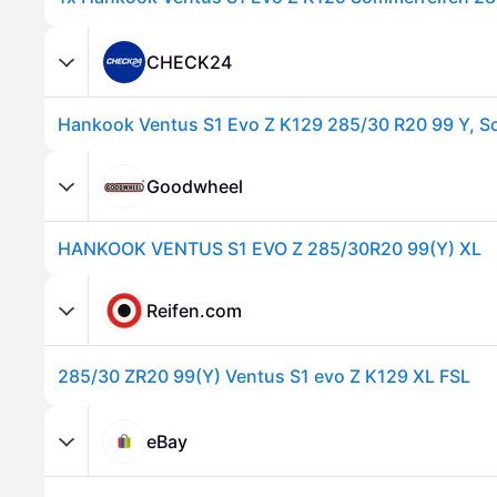
CHECK24
Hankook Ventus S1 Evo Z K129 285/30 R20 99 Y, S
Goodwheel
HANKOOK VENTUS S1 EVO Z 285/30R20 99(Y) XL
Reifen.com
285/30 ZR20 99(Y) Ventus S1 evo Z K129 XL FSL
eBay