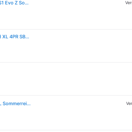
Reifen 285/30 R20 99y Fr Xl Hankook K129 Ventus S1 Evo Z Sommer Neu
Ver
HANKOOK REIFEN Sommerreifen 285/30 ZR20 (99Y) XL 4PR SBL - Ventus S1 Evo Z K129 1028605
Hankook Ventus S1 Evo Z (k129) 285/30 R20 99Y XL Sommerreifen
Ve