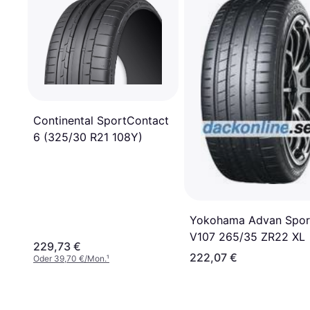
Continental SportContact
6 (325/30 R21 108Y)
Yokohama Advan Spor
V107 265/35 ZR22 XL
229,73 €
222,07 €
Oder 39,70 €/Mon.
¹