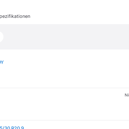
pezifikationen
9Y
Ni
1x Hankook Ventus S1 Evo Z K129 Sommerreifen 285/30 R20 99Y XL Supersport Strasse Reifen