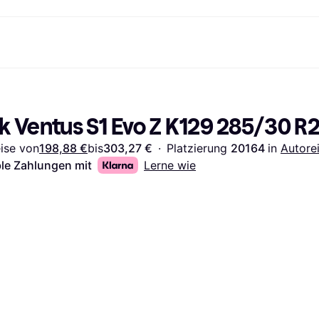
Shopping und Cashback
Shoppe und vergleiche Preise
Banking
Sparprodukte
Mobil
Foto & Video
Büroau
nd.de
Cashback
Sale
Alle Karten
Gaming & Unterhaltung
Sparkonten
Reise-eSI
 Ventus S1 Evo Z K129 285/30 R
Shops entdecken
Schönheit & Gesundheit
Klarna Card
Mobilgeräte & Wearables
Flexkonto
Mitgliedschaft
Bekleidung & Accessoires
Kreditkarte
Kinder & Familie
Festgeld
eise von
198,88 €
bis
303,27 €
·
Platzierung 
20164 
in 
Autore
ng
Freund:innen einladen
Spielzeug & Hobbys
Klarna Guthaben
Fahrzeuge & Zubehör
Festgeld+
Möbel & Haushalt
Garten & Außenbereich
ble Zahlungen mit
Lerne wie
TV & Audio
Küchengeräte
Sport & Freizeit
Haushaltsgeräte
Computer
Bücher, Filme & Musik
Renovierung & Bau
Alle Ka