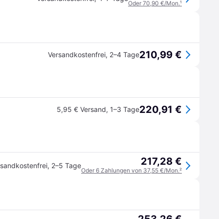
Oder 70,90 €/Mon.
¹
210,99 €
Versandkostenfrei
,
2–4 Tage
220,91 €
5,95 € Versand
,
1–3 Tage
217,28 €
sandkostenfrei
,
2–5 Tage
Oder 6 Zahlungen von 37,55 €/Mon.
²