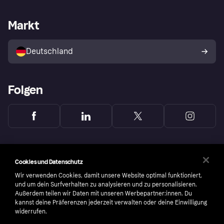
Händlersupport
Entwicklerseite
Mit Klarna einkaufen
Festgeld
Händlerportal
Betriebsstatus
Markt
Klarna App
Datenschutzeinstellungen
Mit Klarna verkaufen
Plattformen und Partner
Shops entdecken
Dein Widerrufsrecht
Deutschland
Käuferschutzrichtlinie
Folgen
Cookies und Datenschutz
Wir verwenden Cookies, damit unsere Website optimal funktioniert,
und um dein Surfverhalten zu analysieren und zu personalisieren.
Außerdem teilen wir Daten mit unseren Werbepartner:innen. Du
kannst deine Präferenzen jederzeit verwalten oder deine Einwilligung
widerrufen.