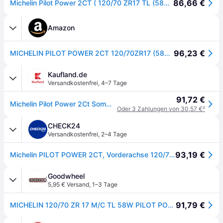
86,66 €
Michelin Pilot Power 2CT ( 120/70 ZR17 TL (58W) M/C, Vorderrad )
Amazon
96,23 €
MICHELIN PILOT POWER 2CT 120/70ZR17 (58W) - Vorderseite Reifen
Kaufland.de
Versandkostenfrei
,
4–7 Tage
91,72 €
Michelin Pilot Power 2Ct Sommerreifen 120/70 R17 58W Motorradreifen Supersport Strasse Reifen
Oder 3 Zahlungen von 30,57 €
²
CHECK24
Versandkostenfrei
,
2–4 Tage
93,19 €
Michelin PILOT POWER 2CT, Vorderachse 120/70 ZR17 58W TL
Goodwheel
5,95 € Versand
,
1–3 Tage
91,79 €
MICHELIN 120/70 ZR 17 M/C TL 58W PILOT POWER 2CT FRONT