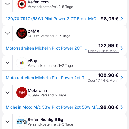
Reifen.com
Versandkostenfrei
,
2–5 Tage
98,05 €
120/70 ZR17 (58W) Pilot Power 2 CT Front M/C
24MX
14,99 € Versand
,
3–7 Tage
122,99 €
Motorradreifen Michelin Pilot Power 2CT Vorne
Oder 21,26 €/Mon.
¹
eBay
Versandkostenfrei
,
1–2 Tage
100,90 €
Motorradreifen Michelin Pilot Power 2ct Tl Vorne 120 70 17 58w Reifen
Oder 17,44 €/Mon.
¹
Motardinn
10,99 € Versand
,
9 Tage
96,00 €
Michelin Moto M/c 58w Pilot Power 2ct 58w M/c Tl 461948 Sport Front Tire Schwarz 120/70 / R17
Reifen Richtig Billig
Versandkostenfrei
,
2–5 Tage