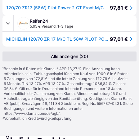
97,81 €
120/70 ZR17 (58W) Pilot Power 2 CT Front M/C
Reifen24
5,95 € Versand
,
1–3 Tage
97,01 €
MICHELIN 120/70 ZR 17 M/C TL 58W PILOT POWER 2CT FRONT
Alle anzeigen (20)
¹
Bezahle in 6 Raten mit Klarna, * APR 13,27 %. Eine Anzahlung kann
erforderlich sein. Zahlungsbeispiel für einen Kauf von 1000 € in 6 Raten:
5 Zahlungen von 172,81€ und die letzte Zahlung von 172,79 €. Laufzeit:
6 Monate. TIN 13,27% APR 13,27 %. Gesamtbetrag: 1036,84 €. Zinsen:
36,84 €. Gilt nur für in Deutschland lebende Personen über 18 Jahre.
Vorbehaltlich der Zustimmung von Klarna. Mindestkaufbetrag 25 € und
Höchstbetrag abhängig von der Bonitätsprüfung. Kreditgeber: Klarna Bank
AB (publ), Sveavägen 46, 111 34 Stockholm, Reg. Nr.: 556737-0431. Siehe
Bedingungen und weitere Informationen unter
https://www.klarna.com/de/agb/
.
²
Vorbehaltlich Kreditwürdigkeitsprüfung.