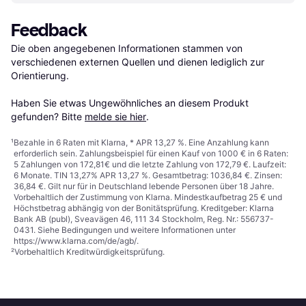
Feedback
Die oben angegebenen Informationen stammen von 
verschiedenen externen Quellen und dienen lediglich zur 
Orientierung.

Haben Sie etwas Ungewöhnliches an diesem Produkt 
gefunden? Bitte 
melde sie hier
.
¹
Bezahle in 6 Raten mit Klarna, * APR 13,27 %. Eine Anzahlung kann
erforderlich sein. Zahlungsbeispiel für einen Kauf von 1000 € in 6 Raten:
5 Zahlungen von 172,81€ und die letzte Zahlung von 172,79 €. Laufzeit:
6 Monate. TIN 13,27% APR 13,27 %. Gesamtbetrag: 1036,84 €. Zinsen:
36,84 €. Gilt nur für in Deutschland lebende Personen über 18 Jahre.
Vorbehaltlich der Zustimmung von Klarna. Mindestkaufbetrag 25 € und
Höchstbetrag abhängig von der Bonitätsprüfung. Kreditgeber: Klarna
Bank AB (publ), Sveavägen 46, 111 34 Stockholm, Reg. Nr.: 556737-
0431. Siehe Bedingungen und weitere Informationen unter
https://www.klarna.com/de/agb/
.
²
Vorbehaltlich Kreditwürdigkeitsprüfung.