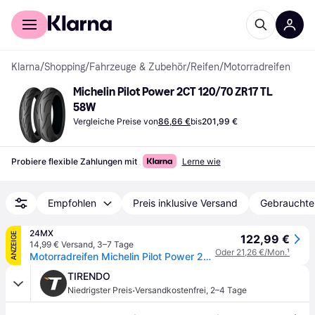
Für Shopper
Für Händler
Klarna
/
Shopping
/
Fahrzeuge & Zubehör
/
Reifen
/
Motorradreifen
Michelin Pilot Power 2CT 120/70 ZR17 TL 
58W
Vergleiche Preise von
86,66 €
bis
201,99 €
Probiere flexible Zahlungen mit
Lerne wie
Empfohlen
Preis inklusive Versand
Gebrauchte
24MX
ANZEIGE
122,99 €
14,99 € Versand
,
3–7 Tage
Oder 21,26 €/Mon.
¹
Motorradreifen Michelin Pilot Power 2CT Vorne
TIRENDO
·
Niedrigster Preis
Versandkostenfrei
,
2–4 Tage