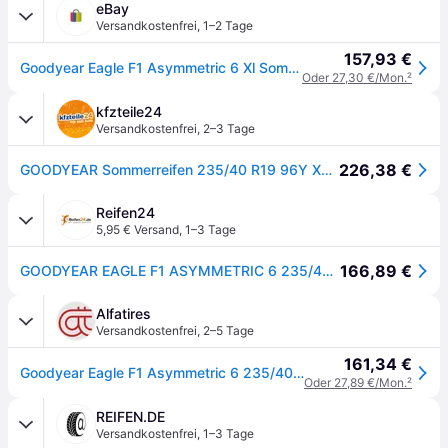
eBay
Versandkostenfrei
,
1–2 Tage
157,93 €
Goodyear Eagle F1 Asymmetric 6 Xl Sommerreifen 235/40 R19 Tl 96y
Oder 27,30 €/Mon.
²
kfzteile24
Versandkostenfrei
,
2–3 Tage
226,38 €
GOODYEAR Sommerreifen 235/40 R19 96Y XL EVR - Eagle F1 Asymmetric 6 581521
Reifen24
5,95 € Versand
,
1–3 Tage
166,89 €
GOODYEAR EAGLE F1 ASYMMETRIC 6 235/40R19 96Y XL MFS BSW
Alfatires
Versandkostenfrei
,
2–5 Tage
161,34 €
Goodyear Eagle F1 Asymmetric 6 235/40 R19 96Y XL Sommerreifen
Oder 27,89 €/Mon.
²
REIFEN.DE
Versandkostenfrei
,
1–3 Tage