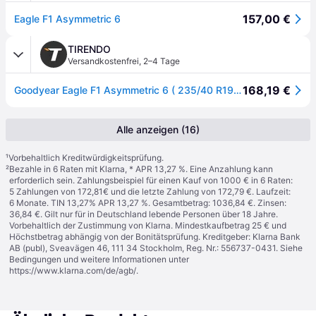
157,00 €
Eagle F1 Asymmetric 6
TIRENDO
Versandkostenfrei
,
2–4 Tage
168,19 €
Goodyear Eagle F1 Asymmetric 6 ( 235/40 R19 96Y XL EVR, mit Felgenschutz (MFS) )
Alle anzeigen (16)
¹
Vorbehaltlich Kreditwürdigkeitsprüfung.
²
Bezahle in 6 Raten mit Klarna, * APR 13,27 %. Eine Anzahlung kann
erforderlich sein. Zahlungsbeispiel für einen Kauf von 1000 € in 6 Raten:
5 Zahlungen von 172,81€ und die letzte Zahlung von 172,79 €. Laufzeit:
6 Monate. TIN 13,27% APR 13,27 %. Gesamtbetrag: 1036,84 €. Zinsen:
36,84 €. Gilt nur für in Deutschland lebende Personen über 18 Jahre.
Vorbehaltlich der Zustimmung von Klarna. Mindestkaufbetrag 25 € und
Höchstbetrag abhängig von der Bonitätsprüfung. Kreditgeber: Klarna Bank
AB (publ), Sveavägen 46, 111 34 Stockholm, Reg. Nr.: 556737-0431. Siehe
Bedingungen und weitere Informationen unter
https://www.klarna.com/de/agb/
.