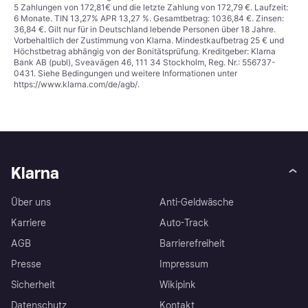
5 Zahlungen von 172,81€ und die letzte Zahlung von 172,79 €. Laufzeit:
6 Monate. TIN 13,27% APR 13,27 %. Gesamtbetrag: 1036,84 €. Zinsen:
36,84 €. Gilt nur für in Deutschland lebende Personen über 18 Jahre.
Vorbehaltlich der Zustimmung von Klarna. Mindestkaufbetrag 25 € und
Höchstbetrag abhängig von der Bonitätsprüfung. Kreditgeber: Klarna
Bank AB (publ), Sveavägen 46, 111 34 Stockholm, Reg. Nr.: 556737-
0431. Siehe Bedingungen und weitere Informationen unter
https://www.klarna.com/de/agb/
.
Klarna
Über uns
Anti-Geldwäsche
Karriere
Auto-Track
AGB
Barrierefreiheit
Presse
Impressum
Sicherheit
Wikipink
Datenschutz
Kontakt