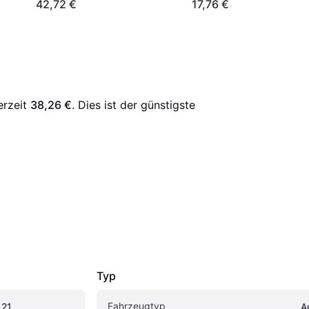
42,72 €
17,76 €
erzeit 
38,26 €
. Dies ist der günstigste 
Typ
Fahrzeugtyp
.21
A