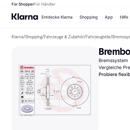
Für Shopper
Für Händler
Entdecke Klarna
Shopping
App
Hilfe
Klarna
/
Shopping
/
Fahrzeuge & Zubehör
/
Fahrzeugteile
/
Bremssy
Zahlungsmethoden
Shops
Zahlungsmethoden
Kaufla
Brembo 
Sofort bezahlen
eBay
Bezahle in 3
Temu
Bremssystem
Teilzahlungen
Samsu
Bezahle in bis zu 30
SHEIN
Vergleiche Pr
Tagen
Probiere flexi
Ratenzahlung
Alle Shops