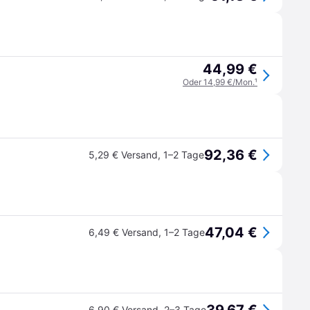
44,99 €
Oder 14,99 €/Mon.
¹
92,36 €
5,29 € Versand
,
1–2 Tage
47,04 €
6,49 € Versand
,
1–2 Tage
6,90 € Versand
,
2–3 Tage