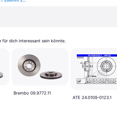
BREMBO Bremsscheibe COATED DISC LINE 09701021 288mm 25mm für VW (FAW) (SVW) Skoda
für dich interessant sein könnte.
Brembo 09.9772.11
ATE 24.0109-0123.1