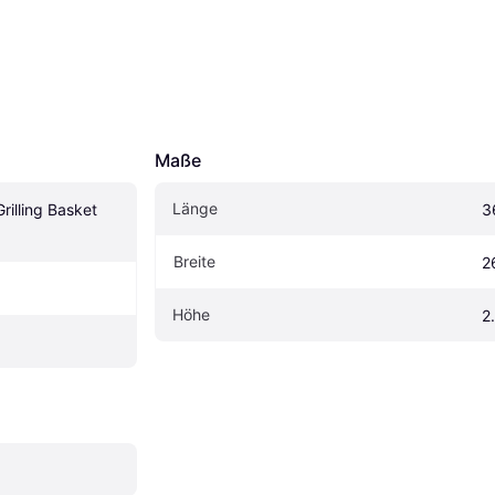
Maße
Länge
illing Basket 
3
Breite
2
Höhe
2