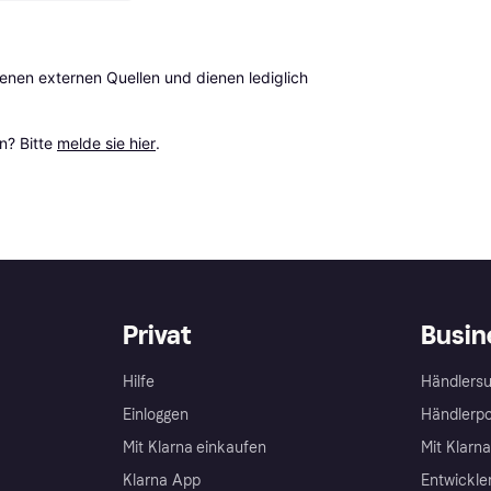
en externen Quellen und dienen lediglich 
? Bitte 
melde sie hier
.
Privat
Busin
Hilfe
Händlersu
Einloggen
Händlerpo
Mit Klarna einkaufen
Mit Klarn
Klarna App
Entwickle