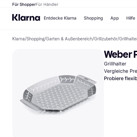
Für Shopper
Für Händler
Entdecke Klarna
Shopping
App
Hilfe
Klarna
/
Shopping
/
Garten & Außenbereich
/
Grillzubehör
/
Grillhalte
Zahlungsmethoden
Shops
Zahlungsmethoden
Kaufla
Weber P
Sofort bezahlen
eBay
Bezahle in 3 Teilzahlunge
Temu
Grillhalter
Bezahle in bis zu 30 Tage
Samsu
Ratenzahlung
SHEIN
Vergleiche Pr
Probiere flexi
Alle Shops