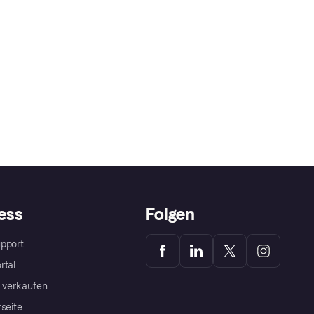
ess
Folgen
pport
rtal
a verkaufen
rseite