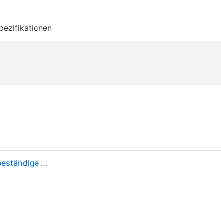
pezifikationen
Weber Premium Grillkorb - Groß (36 x 26cm), Hitzebeständige & spülmaschinenfeste BBQ Grillschale aus Edelstahl, Ideal für Beilagen (Fleisch, Gemüse), für alle Grilltypen geeignet - Silber (6678)