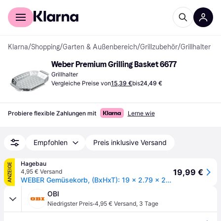
Für Shopper
Für Händler
Klarna
/
Shopping
/
Garten & Außenbereich
/
Grillzubehör
/
Grillhalter
Weber Premium Grilling Basket 6677
Grillhalter
Vergleiche Preise von
15,39 €
bis
24,49 €
Probiere flexible Zahlungen mit
Lerne wie
Empfohlen
Preis inklusive Versand
Hagebau
ANZEIGE
19,99 €
4,95 € Versand
WEBER Gemüsekorb, (BxHxT): 19 x 2.79 x 27 cm - silberfarben
OBI
·
Niedrigster Preis
4,95 € Versand
,
3 Tage