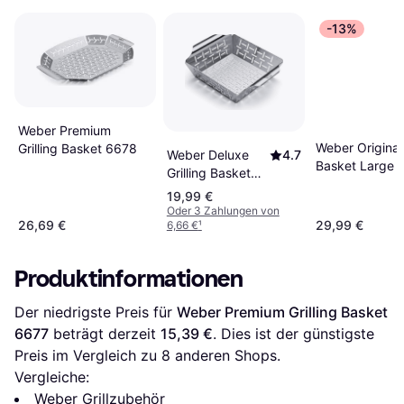
-13%
Weber Premium
Weber Original
Grilling Basket 6678
Weber Deluxe
4.7
Basket Large 
Grilling Basket
6481
19,99 €
Oder 3 Zahlungen von
26,69 €
29,99 €
6,66 €
¹
Produktinformationen
Der niedrigste Preis für 
Weber Premium Grilling Basket 
6677
 beträgt derzeit 
15,39 €
. Dies ist der günstigste 
Preis im Vergleich zu 
8
 anderen Shops.
Vergleiche:
Weber Grillzubehör