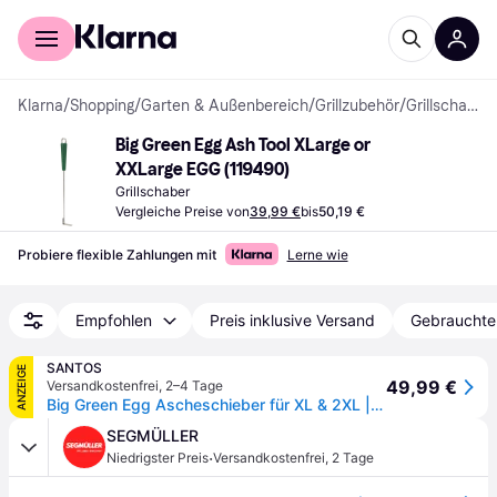
Für Shopper
Für Händler
Klarna
/
Shopping
/
Garten & Außenbereich
/
Grillzubehör
/
Grillschaber
Big Green Egg Ash Tool XLarge or 
XXLarge EGG (119490)
Grillschaber
Vergleiche Preise von
39,99 €
bis
50,19 €
Probiere flexible Zahlungen mit
Lerne wie
Empfohlen
Preis inklusive Versand
Gebrauchte
SANTOS
ANZEIGE
49,99 €
Versandkostenfrei
,
2–4 Tage
Big Green Egg Ascheschieber für XL & 2XL | Edelstahl
SEGMÜLLER
·
Niedrigster Preis
Versandkostenfrei
,
2 Tage