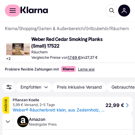
Für Shopper
Für Händler
Klarna
/
Shopping
/
Garten & Außenbereich
/
Grillzubehör
/
Räuchern
Weber Red Cedar Smoking Planks 
(Small) 17522
Räuchern
Vergleiche Preise von
17,69 €
bis
27,27 €
+
2
Probiere flexible Zahlungen mit
Lerne wie
Empfohlen
Preis inklusive Versand
Gebrauchte
Pflanzen Koelle
ANZEIGE
22,99 €
5,99 € Versand
,
2–5 Tage
Weber® Räucherbrett klein, aus Zedernholz, 30 x 15 cm, 2 Stück
Amazon
Niedrigster Preis