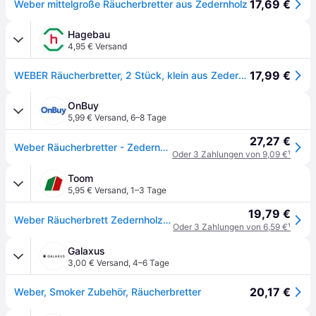
17,69 €
Weber mittelgroße Räucherbretter aus Zedernholz
Hagebau
4,95 € Versand
17,99 €
WEBER Räucherbretter, 2 Stück, klein aus Zedernholz - braun
OnBuy
5,99 € Versand
,
6–8 Tage
27,27 €
Weber Räucherbretter - Zedernholz, klein
Oder 3 Zahlungen von 9,09 €
¹
Toom
5,95 € Versand
,
1–3 Tage
19,79 €
Weber Räucherbrett Zedernholz 30 x 15 x 0,8 cm, 2 Stück
Oder 3 Zahlungen von 6,59 €
¹
Galaxus
3,00 € Versand
,
4–6 Tage
20,17 €
Weber, Smoker Zubehör, Räucherbretter