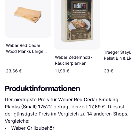
Weber Red Cedar
Wood Planks Large
Traeger StayD
2pcs 17831
Weber Zedernholz-
Pellet Bin & Lid
Räucherplanken
23,66 €
11,99 €
33 €
Produktinformationen
Der niedrigste Preis für 
Weber Red Cedar Smoking 
Planks (Small) 17522
 beträgt derzeit 
17,69 €
. Dies ist 
der günstigste Preis im Vergleich zu 
14
 anderen Shops.
Vergleiche:
Weber Grillzubehör