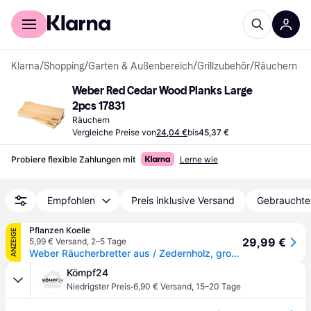
Für Shopper
Für Händler
Klarna
/
Shopping
/
Garten & Außenbereich
/
Grillzubehör
/
Räuchern
Weber Red Cedar Wood Planks Large 
2pcs 17831
Räuchern
Vergleiche Preise von
24,04 €
bis
45,37 €
Probiere flexible Zahlungen mit
Lerne wie
Empfohlen
Preis inklusive Versand
Gebrauchte
Pflanzen Koelle
ANZEIGE
29,99 €
5,99 € Versand
,
2–5 Tage
Weber Räucherbretter aus / Zedernholz, groß, verschiedenen Varianten
Kömpf24
·
Niedrigster Preis
6,90 € Versand
,
15–20 Tage