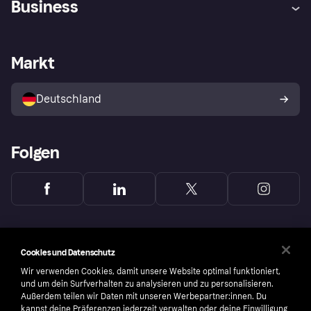
Business
Einloggen
Sicher shoppen mit Klarna
Händlersupport
Entwicklerseite
Mit Klarna einkaufen
Festgeld
Händlerportal
Betriebsstatus
Markt
Klarna App
Datenschutzeinstellungen
Mit Klarna verkaufen
Plattformen und Partner
Shops entdecken
Dein Widerrufsrecht
Deutschland
Käuferschutzrichtlinie
Folgen
Cookies und Datenschutz
Wir verwenden Cookies, damit unsere Website optimal funktioniert,
und um dein Surfverhalten zu analysieren und zu personalisieren.
Außerdem teilen wir Daten mit unseren Werbepartner:innen. Du
kannst deine Präferenzen jederzeit verwalten oder deine Einwilligung