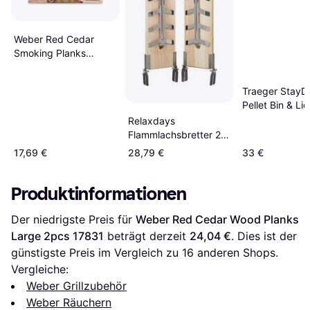
Weber Red Cedar
Smoking Planks
(Small) 17522
Traeger StayD
Pellet Bin & Lid
Relaxdays
Flammlachsbretter 2er
Set
17,69 €
28,79 €
33 €
Produktinformationen
Der niedrigste Preis für 
Weber Red Cedar Wood Planks 
Large 2pcs 17831
 beträgt derzeit 
24,04 €
. Dies ist der 
günstigste Preis im Vergleich zu 
16
 anderen Shops.
Vergleiche:
Weber Grillzubehör
Weber Räuchern