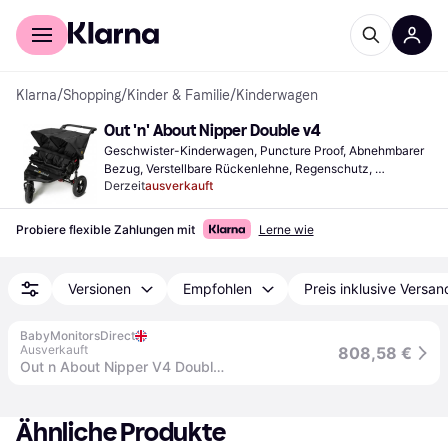
Für Shopper
Für Händler
Klarna
/
Shopping
/
Kinder & Familie
/
Kinderwagen
Out 'n' About Nipper Double v4
Geschwister-Kinderwagen, Puncture Proof, Abnehmbarer 
Bezug, Verstellbare Rückenlehne, Regenschutz, 
Derzeit
ausverkauft
Einstellbarer Griff, Liegeposition, Bügel, Verlängerbares 
Verdeck, Abnehmbare Räder, Schwarz
Probiere flexible Zahlungen mit
Lerne wie
Versionen
Empfohlen
Preis inklusive Versan
BabyMonitorsDirect
Ausverkauft
808,58 €
Out n About Nipper V4 Double Pushchair - Raven Black
Ähnliche Produkte