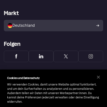
Händlersupport
Entwicklerseite
Mit Klarna einkaufen
Festgeld
Händlerportal
Betriebsstatus
Markt
Klarna App
Datenschutzeinstellungen
Mit Klarna verkaufen
Plattformen und Partner
Shops entdecken
Dein Widerrufsrecht
Deutschland
Käuferschutzrichtlinie
Folgen
Cookies und Datenschutz
Wir verwenden Cookies, damit unsere Website optimal funktioniert,
und um dein Surfverhalten zu analysieren und zu personalisieren.
Außerdem teilen wir Daten mit unseren Werbepartner:innen. Du
kannst deine Präferenzen jederzeit verwalten oder deine Einwilligung
widerrufen.