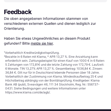
Feedback
Die oben angegebenen Informationen stammen von 
verschiedenen externen Quellen und dienen lediglich zur 
Orientierung.

Haben Sie etwas Ungewöhnliches an diesem Produkt 
gefunden? Bitte 
melde sie hier
.
¹
Vorbehaltlich Kreditwürdigkeitsprüfung.
²
Bezahle in 6 Raten mit Klarna, * APR 13,27 %. Eine Anzahlung kann
erforderlich sein. Zahlungsbeispiel für einen Kauf von 1000 € in 6 Raten:
5 Zahlungen von 172,81€ und die letzte Zahlung von 172,79 €. Laufzeit:
6 Monate. TIN 13,27% APR 13,27 %. Gesamtbetrag: 1036,84 €. Zinsen:
36,84 €. Gilt nur für in Deutschland lebende Personen über 18 Jahre.
Vorbehaltlich der Zustimmung von Klarna. Mindestkaufbetrag 25 € und
Höchstbetrag abhängig von der Bonitätsprüfung. Kreditgeber: Klarna
Bank AB (publ), Sveavägen 46, 111 34 Stockholm, Reg. Nr.: 556737-
0431. Siehe Bedingungen und weitere Informationen unter
https://www.klarna.com/de/agb/
.