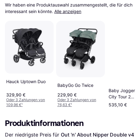
Wir haben eine Produktauswahl zusammengestellt, die für dich 
interessant sein könnte.
Alle anzeigen
Hauck Uptown Duo
BabyGo Go Twice
Baby Jogger
329,90 €
229,90 €
City Tour 2
Oder 3 Zahlungen von
Oder 3 Zahlungen von
Double Pitch
535,10 €
109,96 €
¹
76,63 €
¹
Black
Produktinformationen
Der niedrigste Preis für 
Out 'n' About Nipper Double v4