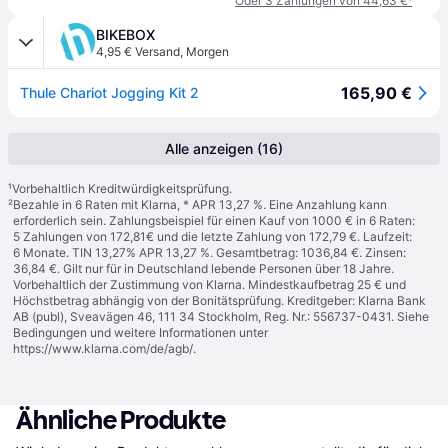
Oder 3 Zahlungen von 44,63 €
¹
BIKEBOX
4,95 € Versand
,
Morgen
165,90 €
Thule Chariot Jogging Kit 2
Alle anzeigen (16)
¹
Vorbehaltlich Kreditwürdigkeitsprüfung.
²
Bezahle in 6 Raten mit Klarna, * APR 13,27 %. Eine Anzahlung kann
erforderlich sein. Zahlungsbeispiel für einen Kauf von 1000 € in 6 Raten:
5 Zahlungen von 172,81€ und die letzte Zahlung von 172,79 €. Laufzeit:
6 Monate. TIN 13,27% APR 13,27 %. Gesamtbetrag: 1036,84 €. Zinsen:
36,84 €. Gilt nur für in Deutschland lebende Personen über 18 Jahre.
Vorbehaltlich der Zustimmung von Klarna. Mindestkaufbetrag 25 € und
Höchstbetrag abhängig von der Bonitätsprüfung. Kreditgeber: Klarna Bank
AB (publ), Sveavägen 46, 111 34 Stockholm, Reg. Nr.: 556737-0431. Siehe
Bedingungen und weitere Informationen unter
https://www.klarna.com/de/agb/
.
Ähnliche Produkte