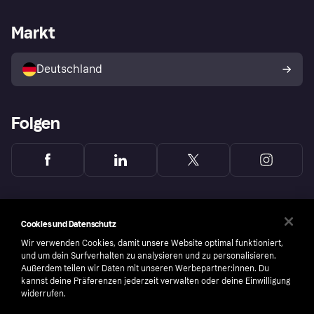
Händlersupport
Entwicklerseite
Mit Klarna einkaufen
Festgeld
Händlerportal
Betriebsstatus
Markt
Klarna App
Datenschutzeinstellungen
Mit Klarna verkaufen
Plattformen und Partner
Shops entdecken
Dein Widerrufsrecht
Deutschland
Käuferschutzrichtlinie
Folgen
Cookies und Datenschutz
Wir verwenden Cookies, damit unsere Website optimal funktioniert,
und um dein Surfverhalten zu analysieren und zu personalisieren.
Außerdem teilen wir Daten mit unseren Werbepartner:innen. Du
kannst deine Präferenzen jederzeit verwalten oder deine Einwilligung
widerrufen.