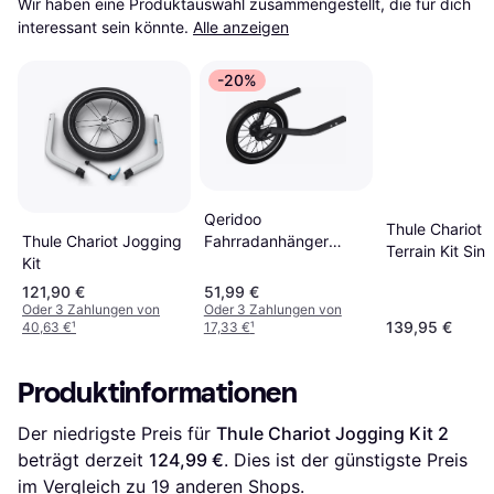
Wir haben eine Produktauswahl zusammengestellt, die für dich 
interessant sein könnte.
Alle anzeigen
-20%
Qeridoo
Thule Chariot A
Fahrradanhänger
Thule Chariot Jogging
Terrain Kit Sing
Zubehör 14"
Kit
Neutral
Joggerrad Einsitzer
121,90 €
51,99 €
Oder 3 Zahlungen von
Oder 3 Zahlungen von
139,95 €
40,63 €
¹
17,33 €
¹
Produktinformationen
Der niedrigste Preis für 
Thule Chariot Jogging Kit 2
beträgt derzeit 
124,99 €
. Dies ist der günstigste Preis 
im Vergleich zu 
19
 anderen Shops.