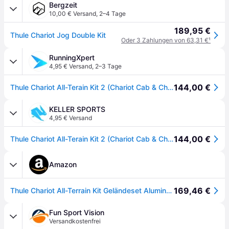
Bergzeit
10,00 € Versand
,
2–4 Tage
189,95 €
Thule Chariot Jog Double Kit
Oder 3 Zahlungen von 63,31 €
¹
RunningXpert
4,95 € Versand
,
2–3 Tage
144,00 €
Thule Chariot All-Terain Kit 2 (Chariot Cab & Chariot Lite) (Unisex) Jogger Kinderwagen und Zubehör
KELLER SPORTS
4,95 € Versand
144,00 €
Thule Chariot All-Terain Kit 2 (Chariot Cab & Chariot Lite) - Jetzt bei Keller Sports kaufen!
Amazon
169,46 €
Thule Chariot All-Terrain Kit Geländeset Aluminum/Black, Double
Fun Sport Vision
Versandkostenfrei