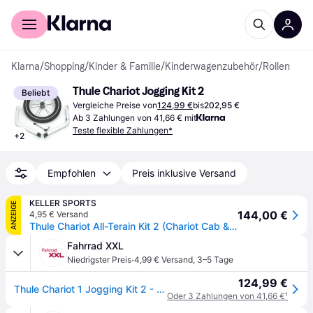
Für Shopper
Für Händler
Klarna
/
Shopping
/
Kinder & Familie
/
Kinderwagenzubehör
/
Rollen
Thule Chariot Jogging Kit 2
Beliebt
Vergleiche Preise von
124,99 €
bis
202,95 €
Ab 3 Zahlungen von 41,66 € mit
Teste flexible Zahlungen*
+
2
Empfohlen
Preis inklusive Versand
KELLER SPORTS
ANZEIGE
144,00 €
4,95 € Versand
Thule Chariot All-Terain Kit 2 (Chariot Cab & Chariot Lite) - Jetzt bei Keller Sports kaufen!
Fahrrad XXL
·
Niedrigster Preis
4,99 € Versand
,
3–5 Tage
124,99 €
Thule Chariot 1 Jogging Kit 2 - Zweisitzer (bis MY2024) Schwarz Modell 2026 - One Size
Oder 3 Zahlungen von 41,66 €
¹