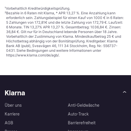
¹
Vorbehaltlich Kreditwürdigkeitsprüfung.
²
Bezahle in 6 Raten mit Klarna, * APR 13,27 %. Eine Anzahlung kann
erforderlich sein. Zahlungsbeispiel für einen Kauf von 1000 € in 6 Raten:
5 Zahlungen von 172,81€ und die letzte Zahlung von 172,79 €. Laufzeit:
6 Monate. TIN 13,27% APR 13,27 %. Gesamtbetrag: 1036,84 €. Zinsen:
36,84 €. Gilt nur für in Deutschland lebende Personen über 18 Jahre.
Vorbehaltlich der Zustimmung von Klarna. Mindestkaufbetrag 25 € und
Höchstbetrag abhängig von der Bonitätsprüfung. Kreditgeber: Klarna
Bank AB (publ), Sveavägen 46, 111 34 Stockholm, Reg. Nr.: 556737-
0431. Siehe Bedingungen und weitere Informationen unter
https://www.klarna.com/de/agb/
.
Klarna
Über uns
Anti-Geldwäsche
Karriere
Auto-Track
AGB
Barrierefreiheit