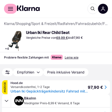
Für Shopper
Für Händler
Klarna
/
Shopping
/
Sport & Freizeit
/
Radfahren
/
Fahrradzubehör
/
Fahrradsitze
Urban Iki Rear Child Seat
Vergleiche Preise von
69,99 €
bis
97,90 €
+
4
Probiere flexible Zahlungen mit
Lerne wie
Empfohlen
Preis inklusive Versand
Hood.de
ANZEIGE
97,90 €
Versandkostenfrei
,
1–2 Tage
Urban Iki Gepäckträgerkindersitz Fahrrad mit Adapter beige schwarz abschließbar TaKe
BikeInn
·
Niedrigster Preis
8,99 € Versand
,
8 Tage