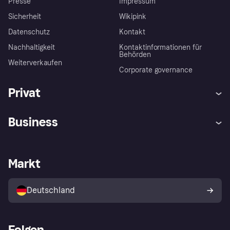
Presse
Impressum
Sicherheit
Wikipink
Datenschutz
Kontakt
Nachhaltigkeit
Kontaktinformationen für
Behörden
Weiterverkaufen
Corporate governance
Privat
Hilfe
Beschwerden
Business
Einloggen
Sicher shoppen mit Klarna
Händlersupport
Entwicklerseite
Mit Klarna einkaufen
Festgeld
Händlerportal
Betriebsstatus
Markt
Klarna App
Datenschutzeinstellungen
Mit Klarna verkaufen
Plattformen und Partner
Shops entdecken
Dein Widerrufsrecht
Deutschland
Käuferschutzrichtlinie
Folgen