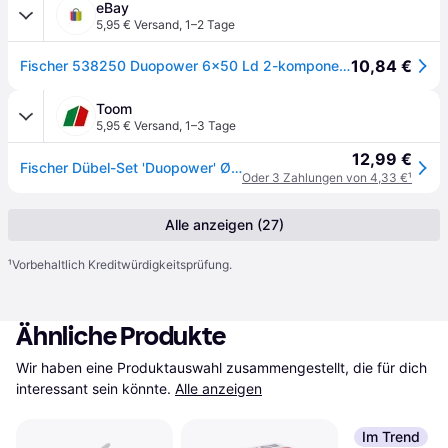
eBay
5,95 € Versand
,
1–2 Tage
10,84 €
Fischer 538250 Duopower 6x50 Ld 2-komponenten-dübel 50 Mm 6 Mm 100 St.
Toom
5,95 € Versand
,
1–3 Tage
12,99 €
Fischer Dübel-Set 'Duopower' Ø 6 x 50 mm, 100-teilig
Oder 3 Zahlungen von 4,33 €
¹
Alle anzeigen (27)
¹
Vorbehaltlich Kreditwürdigkeitsprüfung.
Ähnliche Produkte
Wir haben eine Produktauswahl zusammengestellt, die für dich 
interessant sein könnte.
Alle anzeigen
Im Trend