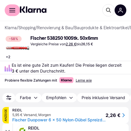
Für Shopper
Für Händler
Klarna
/
Shopping
/
Renovierung & Bau
/
Bauprodukte & Elektroartikel
/
Fischer ‎538250 100Stk. 50x6mm
-58%
Vergleiche Preise von
2,26 €
bis
26,15 €
+
2
Es ist eine gute Zeit zum Kaufen! Die Preise liegen derzeit 
3 €
 unter dem Durchschnitt.
Probiere flexible Zahlungen mit
Lerne wie
Farbe
Empfohlen
Preis inklusive Versand
REIDL
ANZEIGE
2,26 €
5,95 € Versand
,
Morgen
Fischer Duopower 6 x 50 Nylon-Dübel Spreizdübel Klappdübel Hohlraumdübel mit Kragen
REIDL