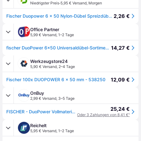
·
Niedrigster Preis
5,95 € Versand
,
Morgen
2,26 €
Fischer Duopower 6 x 50 Nylon-Dübel Spreizdübel Klappdübel Hohlraumdübel mit Kragen
Office Partner
5,99 € Versand
,
1–2 Tage
14,27 €
fischer DuoPower 6x50 Universaldübel-Sortiment 6 x 50 mm, 100 Stück
Werkzeugstore24
5,90 € Versand
,
2–4 Tage
12,09 €
Fischer 100x DUOPOWER 6 x 50 mm - 538250
OnBuy
2,99 € Versand
,
3–5 Tage
25,24 €
FISCHER - DuoPower Vollmaterialdübel 6x50 mm - 100er Karton
Oder 3 Zahlungen von 8,41 €
¹
Reichelt
5,95 € Versand
,
1–2 Tage