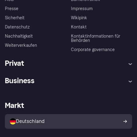
Presse
Impressum
Sicherheit
Wikipink
Datenschutz
Kontakt
Nachhaltigkeit
Kontaktinformationen für
Behörden
Weiterverkaufen
Corporate governance
Privat
Hilfe
Beschwerden
Business
Einloggen
Sicher shoppen mit Klarna
Händlersupport
Entwicklerseite
Mit Klarna einkaufen
Festgeld
Händlerportal
Betriebsstatus
Markt
Klarna App
Datenschutzeinstellungen
Mit Klarna verkaufen
Plattformen und Partner
Shops entdecken
Dein Widerrufsrecht
Deutschland
Käuferschutzrichtlinie