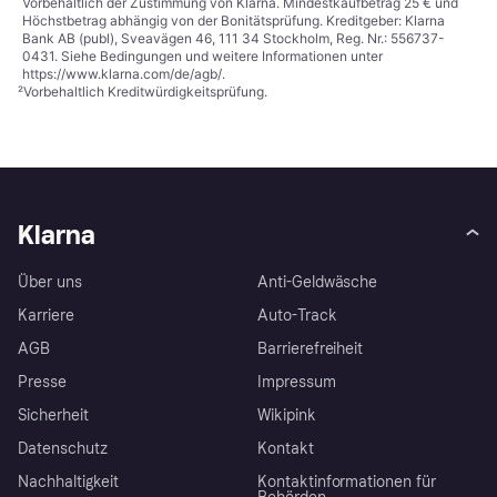
Vorbehaltlich der Zustimmung von Klarna. Mindestkaufbetrag 25 € und
Höchstbetrag abhängig von der Bonitätsprüfung. Kreditgeber: Klarna
Bank AB (publ), Sveavägen 46, 111 34 Stockholm, Reg. Nr.: 556737-
0431. Siehe Bedingungen und weitere Informationen unter
https://www.klarna.com/de/agb/
.
²
Vorbehaltlich Kreditwürdigkeitsprüfung.
Klarna
Über uns
Anti-Geldwäsche
Karriere
Auto-Track
AGB
Barrierefreiheit
Presse
Impressum
Sicherheit
Wikipink
Datenschutz
Kontakt
Nachhaltigkeit
Kontaktinformationen für