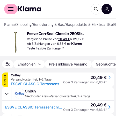
Für Shopper
Für Händler
Klarna
/
Shopping
/
Renovierung & Bau
/
Bauprodukte & Elektroartikel
/
Essve CorrSeal Classic 250Stk.
Vergleiche Preise von
20,49 €
bis
21,12 €
Ab 3 Zahlungen von 6,83 € mit
Teste flexible Zahlungen*
Empfohlen
Preis inklusive Versand
Gebrauchte
OnBuy
ANZEIGE
20,49 €
Versandkostenfrei
,
1–2 Tage
Oder 3 Zahlungen von 6,83 €
¹
ESSVE CLASSIC Terrassenschrauben Korrosionschutz CORRSEAL 4,5 x 55 mm 250 St.
OnBuy
·
Niedrigster Preis
Versandkostenfrei
,
1–2 Tage
20,49 €
ESSVE CLASSIC Terrassenschrauben Korrosionschutz CORRSEAL 4,5 x 55 mm 250 St.
Oder 3 Zahlungen von 6,83 €
¹