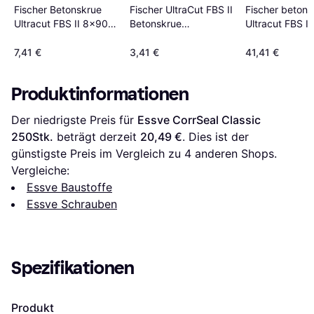
Fischer Betonskrue
Fischer UltraCut FBS II
Fischer betons
Ultracut FBS II 8x90
Betonskrue
Ultracut FBS II
40/25 50Stk.
10x160mm Beton
50Stk.
7,41 €
3,41 €
41,41 €
Produktinformationen
Der niedrigste Preis für 
Essve CorrSeal Classic 
250Stk.
 beträgt derzeit 
20,49 €
. Dies ist der 
günstigste Preis im Vergleich zu 
4
 anderen Shops.
Vergleiche:
Essve Baustoffe
Essve Schrauben
Spezifikationen
Produkt