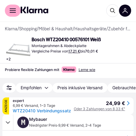
Für Shopper
Für Händler
Klarna
/
Shopping
/
Möbel & Haushalt
/
Haushaltsgeräte
/
Zubehör für Weißwaren
Bosch WTZ20410 00576101 Weiß
Montagerahmen & Abdeckplatte
Vergleiche Preise von
17,21 €
bis
70,01 €
+
2
Probiere flexible Zahlungen mit
Lerne wie
Empfohlen
Preis inklusive Versand
Gebrauchte
expert
ANZEIGE
24,99 €
6,99 € Versand
,
1–3 Tage
Oder 3 Zahlungen von 8,33 €
¹
WTZ20410 Verbindungssatz
Mybauer
M
·
Niedrigster Preis
9,99 € Versand
,
2–4 Tage