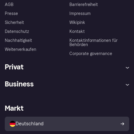
AGB
Barrierefreiheit
Presse
Impressum
Sicherheit
Wikipink
Datenschutz
Kontakt
Nachhaltigkeit
Kontaktinformationen für
Behörden
Weiterverkaufen
Corporate governance
Privat
Hilfe
Beschwerden
Business
Einloggen
Sicher shoppen mit Klarna
Händlersupport
Entwicklerseite
Mit Klarna einkaufen
Festgeld
Händlerportal
Betriebsstatus
Markt
Klarna App
Datenschutzeinstellungen
Mit Klarna verkaufen
Plattformen und Partner
Shops entdecken
Dein Widerrufsrecht
Deutschland
Käuferschutzrichtlinie