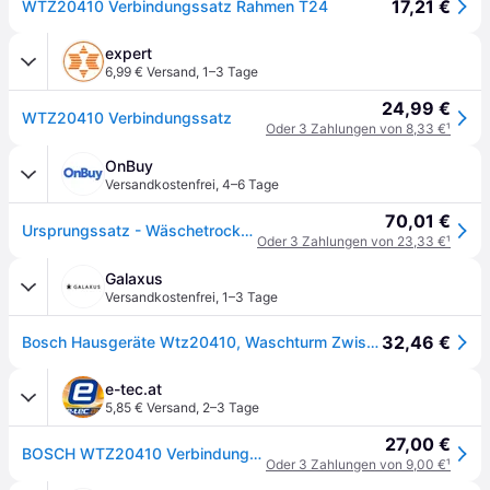
17,21 €
WTZ20410 Verbindungssatz Rahmen T24
expert
6,99 € Versand
,
1–3 Tage
24,99 €
WTZ20410 Verbindungssatz
Oder 3 Zahlungen von 8,33 €
¹
OnBuy
Versandkostenfrei
,
4–6 Tage
70,01 €
Ursprungssatz - Wäschetrockner - BOSCH, NEFF, SIEMENS, CONSTRUCTA (44099)
Oder 3 Zahlungen von 23,33 €
¹
Galaxus
Versandkostenfrei
,
1–3 Tage
32,46 €
Bosch Hausgeräte Wtz20410, Waschturm Zwischenbausatz, Weiss
e-tec.at
5,85 € Versand
,
2–3 Tage
27,00 €
BOSCH WTZ20410 Verbindungssatz
Oder 3 Zahlungen von 9,00 €
¹