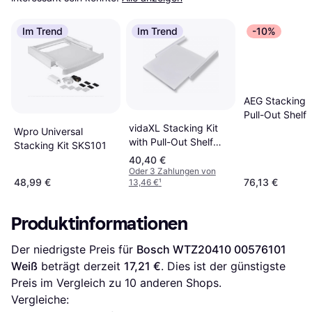
Im Trend
Im Trend
-10%
AEG Stacking K
Pull-Out Shelf
vidaXL Stacking Kit
9160931557
Wpro Universal
with Pull-Out Shelf
Stacking Kit SKS101
50450
40,40 €
Oder 3 Zahlungen von
48,99 €
76,13 €
13,46 €
¹
Produktinformationen
Der niedrigste Preis für 
Bosch WTZ20410 00576101 
Weiß
 beträgt derzeit 
17,21 €
. Dies ist der günstigste 
Preis im Vergleich zu 
10
 anderen Shops.
Vergleiche: