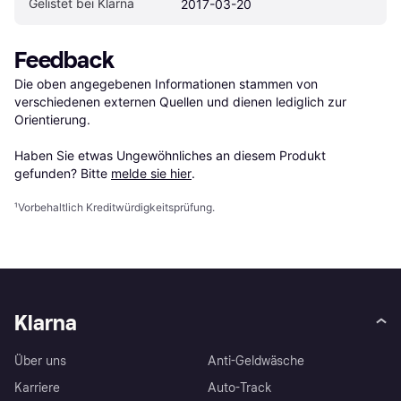
Gelistet bei Klarna
2017-03-20
Feedback
Die oben angegebenen Informationen stammen von 
verschiedenen externen Quellen und dienen lediglich zur 
Orientierung.

Haben Sie etwas Ungewöhnliches an diesem Produkt 
gefunden? Bitte 
melde sie hier
.
¹
Vorbehaltlich Kreditwürdigkeitsprüfung.
Klarna
Über uns
Anti-Geldwäsche
Karriere
Auto-Track